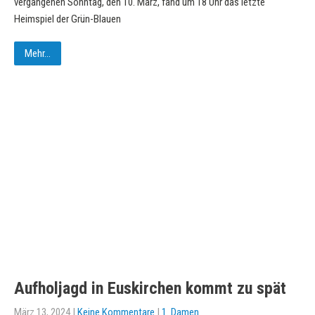
vergangenen Sonntag, den 10. März, fand um 18 Uhr das letzte
Heimspiel der Grün-Blauen
Mehr...
Aufholjagd in Euskirchen kommt zu spät
März 13, 2024
|
Keine Kommentare
|
1. Damen