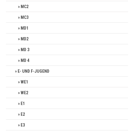
MC2
MC3
MD1
MD2
MD 3
MD 4
E- UND F-JUGEND
WE1
WE2
E1
E2
E3