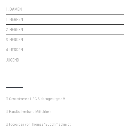
1. DAMEN
1. HERREN
2. HERREN
3. HERREN
4. HERREN
JUGEND
KEMPA-PASS
Gesamtverein HSG Siebengebirge e.V.
Handballverband Mittelrhein
Fotoalben von Thomas "Buddhi" Schmidt