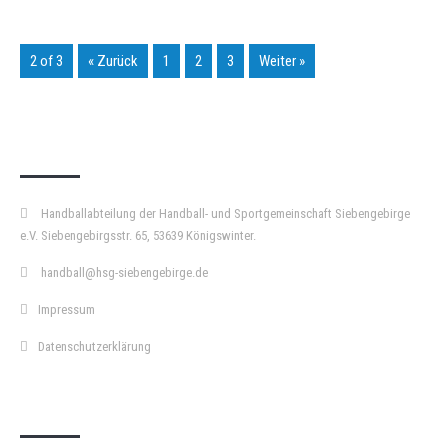
2 of 3
« Zurück
1
2
3
Weiter »
KURZPASS
Handballabteilung der Handball- und Sportgemeinschaft Siebengebirge
e.V. Siebengebirgsstr. 65, 53639 Königswinter.
handball@hsg-siebengebirge.de
Impressum
Datenschutzerklärung
DOPPELPASS