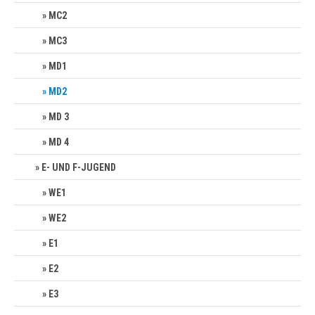
MC2
MC3
MD1
MD2
MD 3
MD 4
E- UND F-JUGEND
WE1
WE2
E1
E2
E3