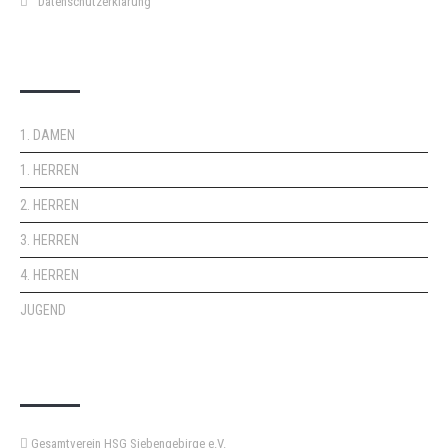
Datenschutzerklärung
DOPPELPASS
1. DAMEN
1. HERREN
2. HERREN
3. HERREN
4. HERREN
JUGEND
KEMPA-PASS
Gesamtverein HSG Siebengebirge e.V.