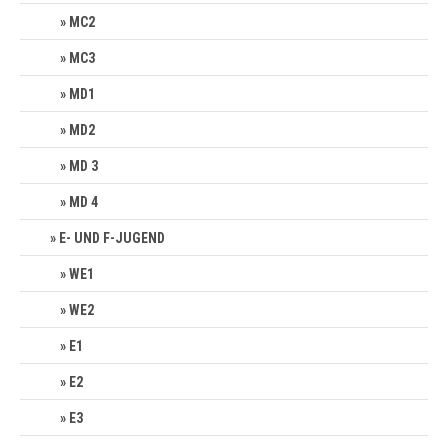
MC2
MC3
MD1
MD2
MD 3
MD 4
E- UND F-JUGEND
WE1
WE2
E1
E2
E3