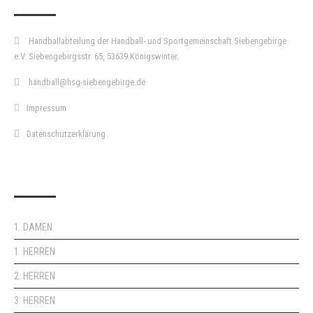
Handballabteilung der Handball- und Sportgemeinschaft Siebengebirge
e.V. Siebengebirgsstr. 65, 53639 Königswinter.
handball@hsg-siebengebirge.de
Impressum
Datenschutzerklärung
DOPPELPASS
1. DAMEN
1. HERREN
2. HERREN
3. HERREN