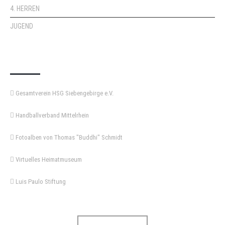
4. HERREN
JUGEND
KEMPA-PASS
Gesamtverein HSG Siebengebirge e.V.
Handballverband Mittelrhein
Fotoalben von Thomas "Buddhi" Schmidt
Virtuelles Heimatmuseum
Luis Paulo Stiftung