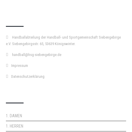
KURZPASS
Handballabteilung der Handball- und Sportgemeinschaft Siebengebirge
e.V. Siebengebirgsstr. 65, 53639 Königswinter.
handball@hsg-siebengebirge.de
Impressum
Datenschutzerklärung
DOPPELPASS
1. DAMEN
1. HERREN