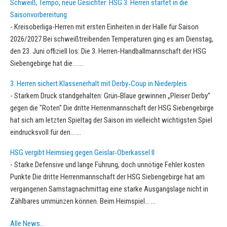
Schweiß, Tempo, neue Gesichter: HSG 3. Herren startet in die
Saisonvorbereitung
-
Kreisoberliga-Herren mit ersten Einheiten in der Halle für Saison
2026/2027 Bei schweißtreibenden Temperaturen ging es am Dienstag,
den 23. Juni offiziell los: Die 3. Herren-Handballmannschaft der HSG
Siebengebirge hat die…
...
3. Herren sichert Klassenerhalt mit Derby‑Coup in Niederpleis
-
Starkem Druck standgehalten: Grün‑Blaue gewinnen „Pleiser Derby“
gegen die "Roten" Die dritte Herrenmannschaft der HSG Siebengebirge
hat sich am letzten Spieltag der Saison im vielleicht wichtigsten Spiel
eindrucksvoll für den…
...
HSG vergibt Heimsieg gegen Geislar‑Oberkassel II
-
Starke Defensive und lange Führung, doch unnötige Fehler kosten
Punkte Die dritte Herrenmannschaft der HSG Siebengebirge hat am
vergangenen Samstagnachmittag eine starke Ausgangslage nicht in
Zählbares ummünzen können. Beim Heimspiel…
...
Alle News…