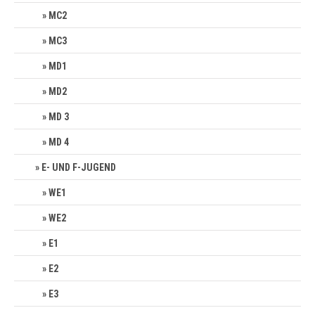
MC2
MC3
MD1
MD2
MD 3
MD 4
E- UND F-JUGEND
WE1
WE2
E1
E2
E3