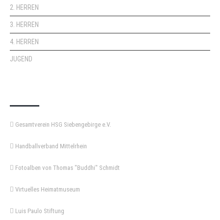
2. HERREN
3. HERREN
4. HERREN
JUGEND
KEMPA-PASS
Gesamtverein HSG Siebengebirge e.V.
Handballverband Mittelrhein
Fotoalben von Thomas "Buddhi" Schmidt
Virtuelles Heimatmuseum
Luis Paulo Stiftung