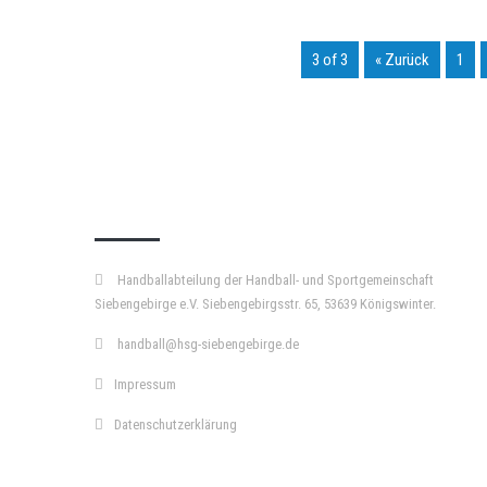
3 of 3
« Zurück
1
KURZPASS
Handballabteilung der Handball- und Sportgemeinschaft
Siebengebirge e.V. Siebengebirgsstr. 65, 53639 Königswinter.
handball@hsg-siebengebirge.de
Impressum
Datenschutzerklärung