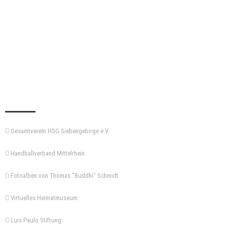
KEMPA-PASS
Gesamtverein HSG Siebengebirge e.V.
Handballverband Mittelrhein
Fotoalben von Thomas "Buddhi" Schmidt
Virtuelles Heimatmuseum
Luis Paulo Stiftung