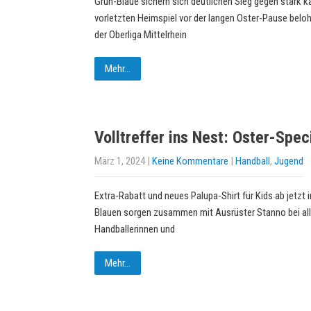
Grün-Blaue sichern sich deutlichen Sieg gegen stark
vorletzten Heimspiel vor der langen Oster-Pause beloh
der Oberliga Mittelrhein
Mehr...
Volltreffer ins Nest: Oster-Spec
März 1, 2024
|
Keine Kommentare
|
Handball
,
Jugend
Extra-Rabatt und neues Palupa-Shirt für Kids ab jetzt
Blauen sorgen zusammen mit Ausrüster Stanno bei all
Handballerinnen und
Mehr...