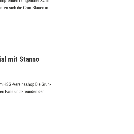
 kämpfenden Longericher SC Im
nten sich die Grün-Blauen in
ial mit Stanno
 im HSG-Vereinsshop Die Grün-
en Fans und Freunden der