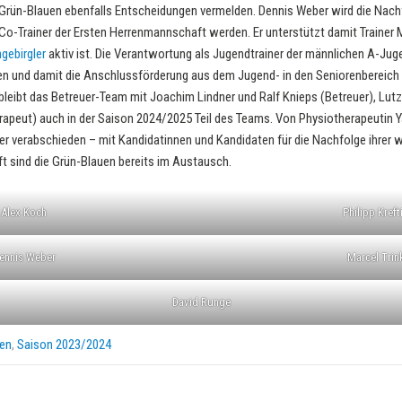
e Grün-Blauen ebenfalls Entscheidungen vermelden. Dennis Weber wird die Nac
o-Trainer der Ersten Herrenmannschaft werden. Er unterstützt damit Trainer Mar
gebirgler
aktiv ist. Die Verantwortung als Jugendtrainer der männlichen A-Ju
ten und damit die Anschlussförderung aus dem Jugend- in den Seniorenbereich 
bleibt das Betreuer-Team mit Joachim Lindner und Ralf Knieps (Betreuer), Lutz
apeut) auch in der Saison 2024/2025 Teil des Teams. Von Physiotherapeutin 
der verabschieden – mit Kandidatinnen und Kandidaten für die Nachfolge ihrer 
 sind die Grün-Blauen bereits im Austausch.
Alex Koch
Philipp Kreft
ennis Weber
Marcel Trin
David Runge
ren
,
Saison 2023/2024