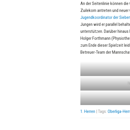
An der Seitenlinie können di
Zuilekom antreten und neuer C
Jugendkoordinator der Sieben
Jungen wird er parallel behal
unterstützen. Darüber hinaus 
Holger Forthmann (Physiother
zum Ende dieser Spielzeit lei
Betreuer-Team der Mannschaft
D
1. Herren
| Tags:
Oberliga-Her