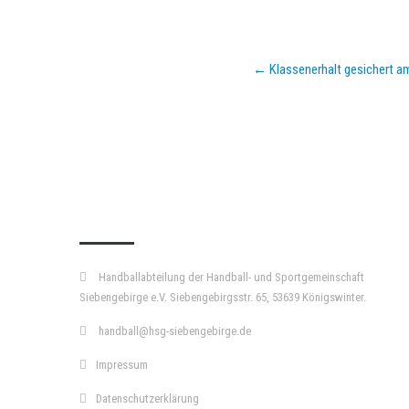
Post
←
Klassenerhalt gesichert am
navigation
KURZPASS
Handballabteilung der Handball- und Sportgemeinschaft
Siebengebirge e.V. Siebengebirgsstr. 65, 53639 Königswinter.
handball@hsg-siebengebirge.de
Impressum
Datenschutzerklärung