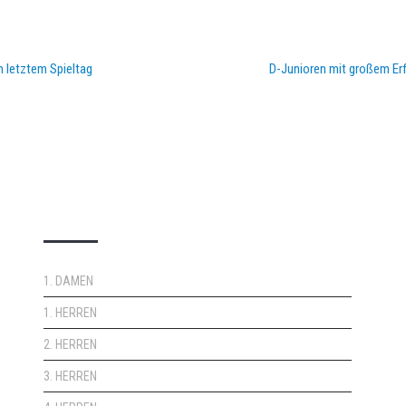
 letztem Spieltag
D-Junioren mit großem Erf
DOPPELPASS
1. DAMEN
1. HERREN
2. HERREN
3. HERREN