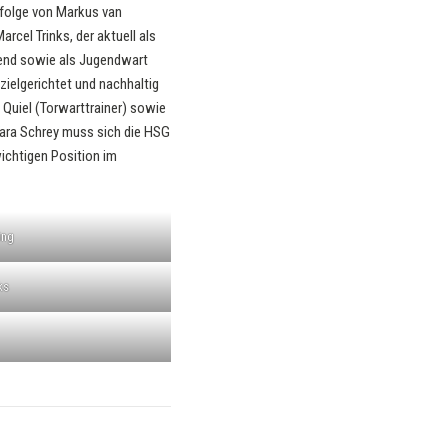
hfolge von Markus van
cel Trinks, der aktuell als
gend sowie als Jugendwart
zielgerichtet und nachhaltig
 Quiel (Torwarttrainer) sowie
Yara Schrey muss sich die HSG
wichtigen Position im
ing
ks