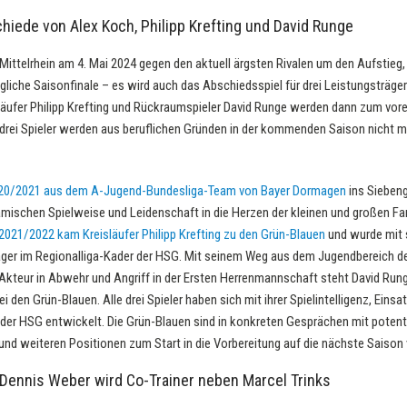
hiede von Alex Koch, Philipp Krefting und David Runge
 Mittelrhein am 4. Mai 2024 gegen den aktuell ärgsten Rivalen um den Aufstie
liche Saisonfinale – es wird auch das Abschiedsspiel für drei Leistungsträger
äufer Philipp Krefting und Rückraumspieler David Runge werden dann zum vorer
 drei Spieler werden aus beruflichen Gründen in der kommenden Saison nicht m
20/2021 aus dem A-Jugend-Bundesliga-Team von Bayer Dormagen
ins Siebeng
amischen Spielweise und Leidenschaft in die Herzen der kleinen und großen Fa
2021/2022 kam Kreisläufer Philipp Krefting zu den Grün-Blauen
und wurde mit s
äger im Regionalliga-Kader der HSG. Mit seinem Weg aus dem Jugendbereich de
kteur in Abwehr und Angriff in der Ersten Herrenmannschaft steht David Runge
 den Grün-Blauen. Alle drei Spieler haben sich mit ihrer Spielintelligenz, Eins
 der HSG entwickelt. Die Grün-Blauen sind in konkreten Gesprächen mit poten
nd weiteren Positionen zum Start in die Vorbereitung auf die nächste Saison 
 Dennis Weber wird Co-Trainer neben Marcel Trinks