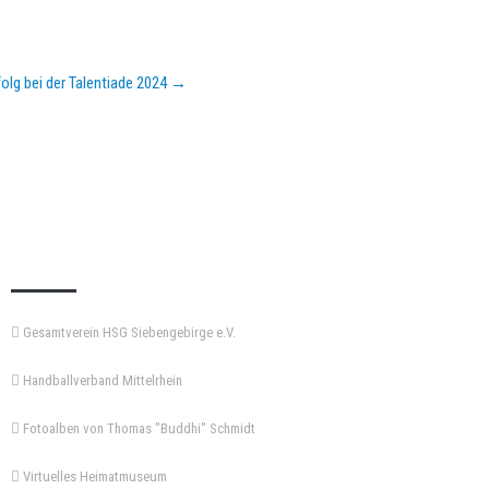
olg bei der Talentiade 2024
→
KEMPA-PASS
Gesamtverein HSG Siebengebirge e.V.
Handballverband Mittelrhein
Fotoalben von Thomas "Buddhi" Schmidt
Virtuelles Heimatmuseum