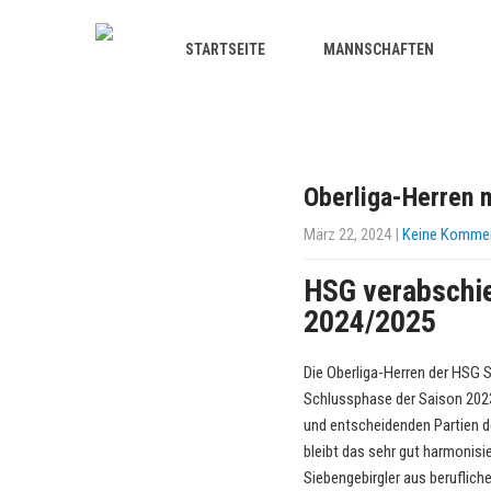
STARTSEITE
MANNSCHAFTEN
Oberliga-Herren m
März 22, 2024
|
Keine Komme
HSG verabschie
2024/2025
Die Oberliga-Herren der HSG S
Schlussphase der Saison 2023/
und entscheidenden Partien der
bleibt das sehr gut harmonis
Siebengebirgler aus beruflich