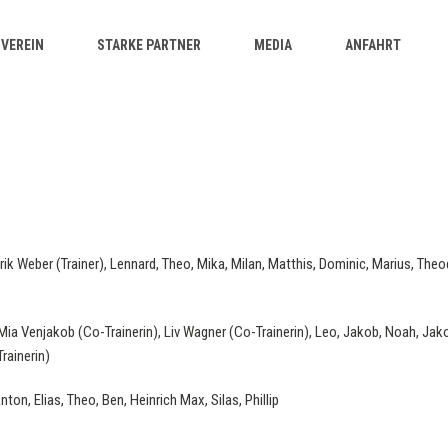
VEREIN
STARKE PARTNER
MEDIA
ANFAHRT
rik Weber (Trainer), Lennard, Theo, Mika, Milan, Matthis, Dominic, Marius, Th
ia Venjakob (Co-Trainerin), Liv Wagner (Co-Trainerin), Leo, Jakob, Noah, Jakob
rainerin)
ton, Elias, Theo, Ben, Heinrich Max, Silas, Phillip