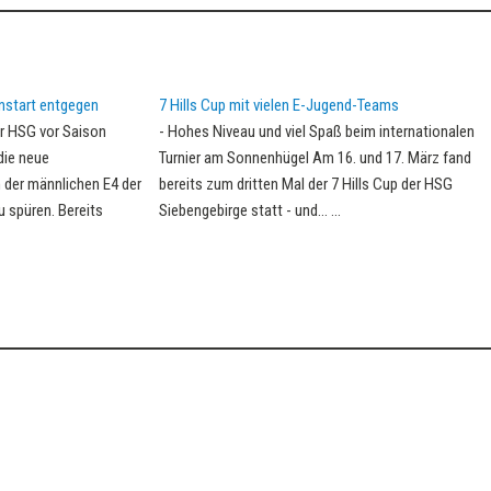
nstart entgegen
7 Hills Cup mit vielen E-Jugend-Teams
er HSG vor Saison
-
Hohes Niveau und viel Spaß beim internationalen
die neue
Turnier am Sonnenhügel Am 16. und 17. März fand
 der männlichen E4 der
bereits zum dritten Mal der 7 Hills Cup der HSG
 spüren. Bereits
Siebengebirge statt - und…
...