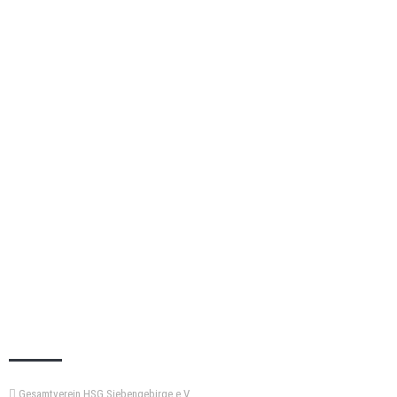
KEMPA-PASS
Gesamtverein HSG Siebengebirge e.V.