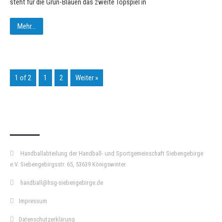
steht für die Grün-Blauen das zweite Topspiel in
Mehr...
1 of 2
1
2
Weiter »
KURZPASS
Handballabteilung der Handball- und Sportgemeinschaft Siebengebirge
e.V. Siebengebirgsstr. 65, 53639 Königswinter.
handball@hsg-siebengebirge.de
Impressum
Datenschutzerklärung