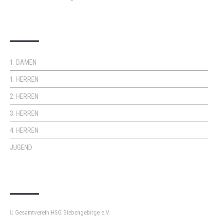
DOPPELPASS
1. DAMEN
1. HERREN
2. HERREN
3. HERREN
4. HERREN
JUGEND
KEMPA-PASS
Gesamtverein HSG Siebengebirge e.V.