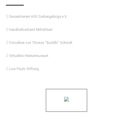
Gesamtverein HSG Siebengebirge e.V.
Handballverband Mittelrhein
Fotoalben von Thomas "Buddhi" Schmidt
Virtuelles Heimatmuseum
Luis Paulo Stiftung
Copyright © 2021 HSG Siebengebirge