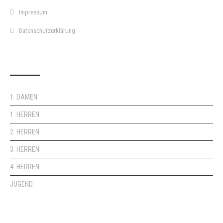
Impressum
Datenschutzerklärung
DOPPELPASS
1. DAMEN
1. HERREN
2. HERREN
3. HERREN
4. HERREN
JUGEND
KEMPA-PASS