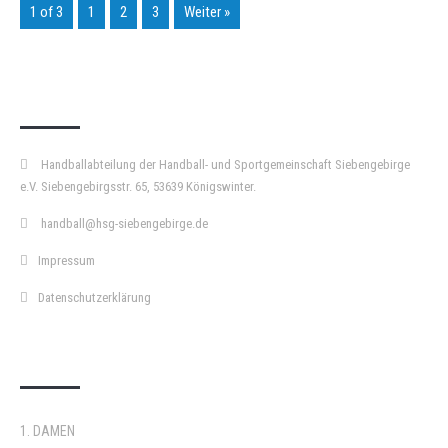
1 of 3
1
2
3
Weiter »
KURZPASS
Handballabteilung der Handball- und Sportgemeinschaft Siebengebirge
e.V. Siebengebirgsstr. 65, 53639 Königswinter.
handball@hsg-siebengebirge.de
Impressum
Datenschutzerklärung
DOPPELPASS
1. DAMEN