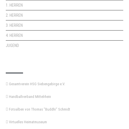
1. HERREN
2. HERREN
3. HERREN
4. HERREN
JUGEND
KEMPA-PASS
Gesamtverein HSG Siebengebirge e.V.
Handballverband Mittelrhein
Fotoalben von Thomas "Buddhi" Schmidt
Virtuelles Heimatmuseum