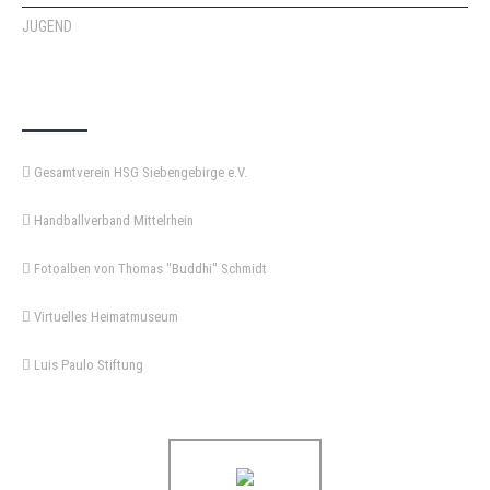
JUGEND
KEMPA-PASS
Gesamtverein HSG Siebengebirge e.V.
Handballverband Mittelrhein
Fotoalben von Thomas "Buddhi" Schmidt
Virtuelles Heimatmuseum
Luis Paulo Stiftung