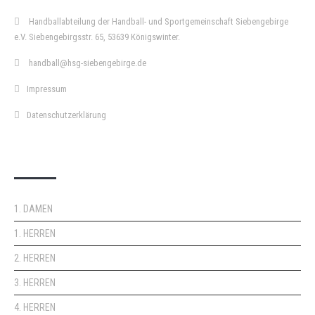
Handballabteilung der Handball- und Sportgemeinschaft Siebengebirge
e.V. Siebengebirgsstr. 65, 53639 Königswinter.
handball@hsg-siebengebirge.de
Impressum
Datenschutzerklärung
DOPPELPASS
1. DAMEN
1. HERREN
2. HERREN
3. HERREN
4. HERREN