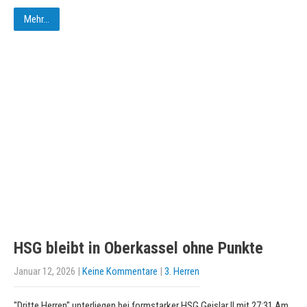
Mehr...
HSG bleibt in Oberkassel ohne Punkte
Januar 12, 2026
|
Keine Kommentare
|
3. Herren
"Dritte Herren" unterliegen bei formstarker HSG Geislar II mit 27:31 Am