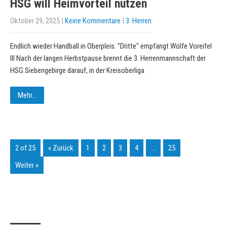
HSG will Heimvorteil nutzen
Oktober 29, 2025
|
Keine Kommentare
|
3. Herren
Endlich wieder Handball in Oberpleis: "Dritte" empfängt Wölfe Voreifel
III Nach der langen Herbstpause brennt die 3. Herrenmannschaft der
HSG Siebengebirge darauf, in der Kreisoberliga
Mehr...
2 of 25
« Zurück
1
2
3
4
…
25
Weiter »
KURZPASS