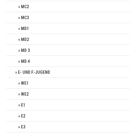
MC2
MC3
MD1
MD2
MD 3
MD 4
E- UND F-JUGEND
WE1
WE2
E1
E2
E3