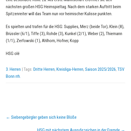
nächsten großen HSG Heimspieltag. Nach dem starken Auftritt beim
Spitzenreiter will das Team nun vor heimischer Kulisse punkten.
Es spielten und trafen für die HSG: Supplies, Merz (beide Tor); Klein (8),
Brüssler (6/1), Tiffe (3), Rohde (3), Kunkel (2/1), Weber (2), Thiemann
(1/1), Zerfowski (1), Ahlhorn, Hofner, Kopp
HSG olé
3. Herren
| Tags:
Dritte Herren
,
Kreisliga-Herren
,
Saison 2025/2026
,
TSV
Bonn rrh.
Post
←
Siebengebirgler geben sich keine Blöße
navigation
HSG mit nächstem Ausrufezeichen in der Fremde
→