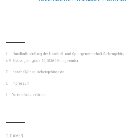
KURZPASS
Handballabteilung der Handball- und Sportgemeinschaft Siebengebirge
e.V. Siebengebirgsstr. 65, 53639 Königswinter.
handball@hsg-siebengebirge.de
Impressum
Datenschutzerklärung
DOPPELPASS
1. DAMEN