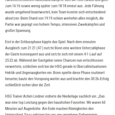
zum 16:16 sowie wenig später zum 18:18 erneut aus. Jede Führung
wurde umgehend beantwortet, kein Team konnte sich entscheidend
absetzen. Beim Stand von 19:19 schien weiterhin alles möglich, die
Partie war geprägt von hohem Tempo, intensiven Zweikämpfen und
großer Spannung.
Erst in der Schlussphase kippte das Spiel. Nach dem erneuten
Ausgleich zum 21:21 (47.) nutzte Bonn eine weitere Unterzahlphase
der Gäste konsequent aus und setzte sich mit einem 4:1-Lauf auf
25:22 ab. Während der Gastgeber seine Chancen nun entschlossen
verwertete, schlichen sich bei der HSG gerade in Überzahlsituationen
Hektik und Ungenauigkeiten ein. Bonn spielte diese Phase routiniert
herunter, baute den Vorsprung weiter aus und brachte den 30:26‑Erfolg
schließlich sicher über die Zeit.
HSG Trainer Achim Lindner ordnete die Niederlage sachlich ein: „Das
war eine top Leistung gegen den haushohen Favoriten. Wir waren 60
Minuten auf Augenhöhe. Am Ende machen Kleinigkeiten den
Unterschied. Dazu gehören bei uns vier vergebene Siebenmeter.