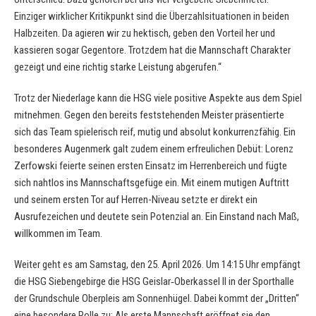
Einziger wirklicher Kritikpunkt sind die Überzahlsituationen in beiden
Halbzeiten. Da agieren wir zu hektisch, geben den Vorteil her und
kassieren sogar Gegentore. Trotzdem hat die Mannschaft Charakter
gezeigt und eine richtig starke Leistung abgerufen.“
Trotz der Niederlage kann die HSG viele positive Aspekte aus dem Spiel
mitnehmen. Gegen den bereits feststehenden Meister präsentierte
sich das Team spielerisch reif, mutig und absolut konkurrenzfähig. Ein
besonderes Augenmerk galt zudem einem erfreulichen Debüt: Lorenz
Zerfowski feierte seinen ersten Einsatz im Herrenbereich und fügte
sich nahtlos ins Mannschaftsgefüge ein. Mit einem mutigen Auftritt
und seinem ersten Tor auf Herren-Niveau setzte er direkt ein
Ausrufezeichen und deutete sein Potenzial an. Ein Einstand nach Maß,
willkommen im Team.
Weiter geht es am Samstag, den 25. April 2026. Um 14:15 Uhr empfängt
die HSG Siebengebirge die HSG Geislar‑Oberkassel II in der Sporthalle
der Grundschule Oberpleis am Sonnenhügel. Dabei kommt der „Dritten“
eine besondere Rolle zu: Als erste Mannschaft eröffnet sie den