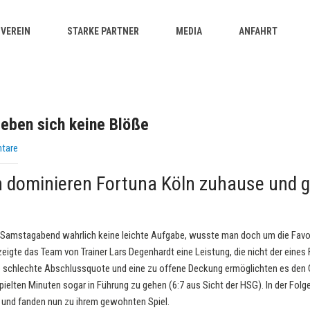
VEREIN
STARKE PARTNER
MEDIA
ANFAHRT
geben sich keine Blöße
tare
n dominieren Fortuna Köln zuhause und g
 Samstagabend wahrlich keine leichte Aufgabe, wusste man doch um die Favori
zeigte das Team von Trainer Lars Degenhardt eine Leistung, die nicht der eines
e schlechte Abschlussquote und eine zu offene Deckung ermöglichten es den
ielten Minuten sogar in Führung zu gehen (6:7 aus Sicht der HSG). In der Folg
en und fanden nun zu ihrem gewohnten Spiel.