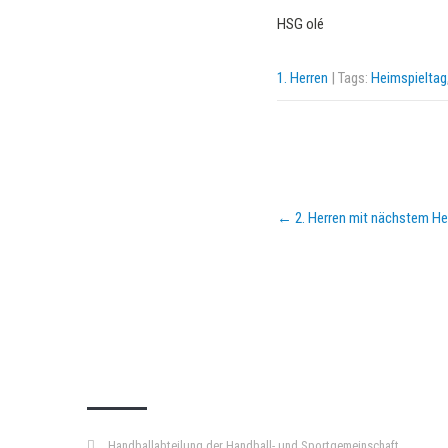
HSG olé
1. Herren
| Tags:
Heimspieltag
Post
←
2. Herren mit nächstem He
navigation
KURZPASS
Handballabteilung der Handball- und Sportgemeinschaft