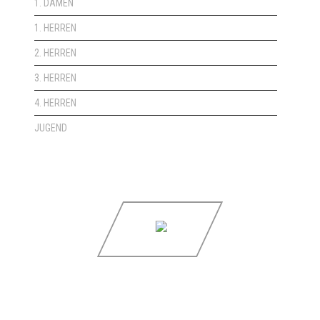
1. DAMEN
1. HERREN
2. HERREN
3. HERREN
4. HERREN
JUGEND
Copyright © 2021 HSG Siebengebirge