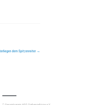
nterliegen dem Spitzenreiter
→
KEMPA-PASS
Gesamtverein HSG Siebengebirge e.V.