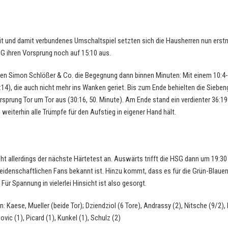
t und damit verbundenes Umschaltspiel setzten sich die Hausherren nun erstma
G ihren Vorsprung noch auf 15:10 aus.
en Simon Schlößer & Co. die Begegnung dann binnen Minuten: Mit einem 10:4-L
14), die auch nicht mehr ins Wanken geriet. Bis zum Ende behielten die Sieben
sprung Tor um Tor aus (30:16, 50. Minute). Am Ende stand ein verdienter 36:1
weiterhin alle Trümpfe für den Aufstieg in eigener Hand hält.
llerdings der nächste Härtetest an. Auswärts trifft die HSG dann um 19:30
d leidenschaftlichen Fans bekannt ist. Hinzu kommt, dass es für die Grün-Bla
Für Spannung in vielerlei Hinsicht ist also gesorgt.
n: Kaese, Mueller (beide Tor); Dziendziol (6 Tore), Andrassy (2), Nitsche (9/2), 
vic (1), Picard (1), Kunkel (1), Schulz (2)