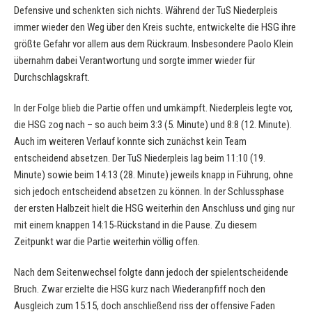
Defensive und schenkten sich nichts. Während der TuS Niederpleis
immer wieder den Weg über den Kreis suchte, entwickelte die HSG ihre
größte Gefahr vor allem aus dem Rückraum. Insbesondere Paolo Klein
übernahm dabei Verantwortung und sorgte immer wieder für
Durchschlagskraft.
In der Folge blieb die Partie offen und umkämpft. Niederpleis legte vor,
die HSG zog nach – so auch beim 3:3 (5. Minute) und 8:8 (12. Minute).
Auch im weiteren Verlauf konnte sich zunächst kein Team
entscheidend absetzen. Der TuS Niederpleis lag beim 11:10 (19.
Minute) sowie beim 14:13 (28. Minute) jeweils knapp in Führung, ohne
sich jedoch entscheidend absetzen zu können. In der Schlussphase
der ersten Halbzeit hielt die HSG weiterhin den Anschluss und ging nur
mit einem knappen 14:15‑Rückstand in die Pause. Zu diesem
Zeitpunkt war die Partie weiterhin völlig offen.
Nach dem Seitenwechsel folgte dann jedoch der spielentscheidende
Bruch. Zwar erzielte die HSG kurz nach Wiederanpfiff noch den
Ausgleich zum 15:15, doch anschließend riss der offensive Faden