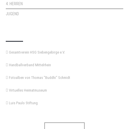
4. HERREN
JUGEND
KEMPA-PASS
Gesamtverein HSG Siebengebirge e.V.
Handballverband Mittelrhein
Fotoalben von Thomas "Buddhi" Schmidt
Virtuelles Heimatmuseum
Luis Paulo Stiftung