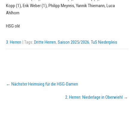
Kopp (1), Erik Weber (1), Philipp Meyreis, Yannik Thiemann, Luca
Ahlhorn
HSG olé
3. Herren
| Tags:
Dritte Herren
,
Saison 2025/2026
,
TuS Niederpleis
Post
←
Nächster Heimsieg für die HSG-Damen
navigation
2. Herren: Niederlage in Oberwiehl
→
KURZPASS