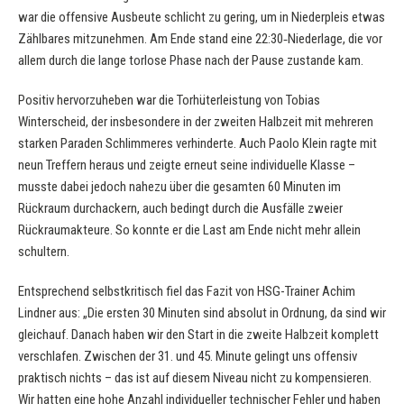
war die offensive Ausbeute schlicht zu gering, um in Niederpleis etwas
Zählbares mitzunehmen. Am Ende stand eine 22:30‑Niederlage, die vor
allem durch die lange torlose Phase nach der Pause zustande kam.
Positiv hervorzuheben war die Torhüterleistung von Tobias
Winterscheid, der insbesondere in der zweiten Halbzeit mit mehreren
starken Paraden Schlimmeres verhinderte. Auch Paolo Klein ragte mit
neun Treffern heraus und zeigte erneut seine individuelle Klasse –
musste dabei jedoch nahezu über die gesamten 60 Minuten im
Rückraum durchackern, auch bedingt durch die Ausfälle zweier
Rückraumakteure. So konnte er die Last am Ende nicht mehr allein
schultern.
Entsprechend selbstkritisch fiel das Fazit von HSG-Trainer Achim
Lindner aus: „Die ersten 30 Minuten sind absolut in Ordnung, da sind wir
gleichauf. Danach haben wir den Start in die zweite Halbzeit komplett
verschlafen. Zwischen der 31. und 45. Minute gelingt uns offensiv
praktisch nichts – das ist auf diesem Niveau nicht zu kompensieren.
Wir hatten eine hohe Anzahl individueller technischer Fehler und haben