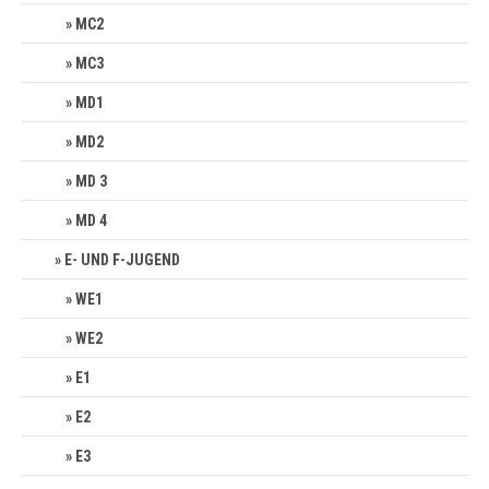
MC2
MC3
MD1
MD2
MD 3
MD 4
E- UND F-JUGEND
WE1
WE2
E1
E2
E3