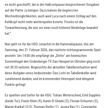
es nicht geschafft, die in der Halbzeitpause besprochenen Vorgaben
auf die Platte zu bringen. Dazu kamen die begrenzten
Wechselmöglichkeiten, auch weil Luca nach einem Schlag auf den
Kehlkopf nicht mehr weiterspielen konnte. Positiv ist die
Torwartleistung, die uns vor einer noch höheren Niederlage bewahrt
hat.“
Nun geht es für die HSG zunächst in die Karnevalspause, ehe am
Samstag, den 21. Februar 2026, das nächste richtungsweisende Spiel
ansteht. Um 14:00 Uhr empfängt die „Dritte“ am heimischen
Sonnenhügel den Godesberger TV. Das Hinspiel im Oktober ging noch
mit 30:35 verloren. Angesichts der aktuellen Tabellensituation wird
diese Aufgabe umso bedeutender. Das Licht im Tabellenkeller wird
zunehmend dunkler, und im kommenden Heimspiel sind dringend
Punkte gefragt.
Es spielten und trafen für die HSG: Tobias Winterscheid, Emil Supplies
(beide Tor); Paolo Klein (9), Karim El Gharbi (3), Florian Schuster (3),
Marvin Kunkel (3/3), Thomas Reifer (1), Joona Rey (1), Constantin