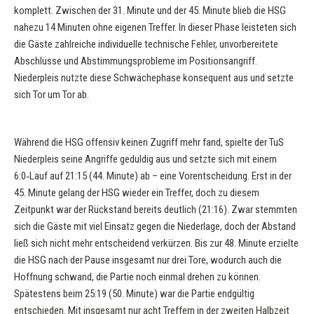
komplett. Zwischen der 31. Minute und der 45. Minute blieb die HSG
nahezu 14 Minuten ohne eigenen Treffer. In dieser Phase leisteten sich
die Gäste zahlreiche individuelle technische Fehler, unvorbereitete
Abschlüsse und Abstimmungsprobleme im Positionsangriff.
Niederpleis nutzte diese Schwächephase konsequent aus und setzte
sich Tor um Tor ab.
Während die HSG offensiv keinen Zugriff mehr fand, spielte der TuS
Niederpleis seine Angriffe geduldig aus und setzte sich mit einem
6:0‑Lauf auf 21:15 (44. Minute) ab – eine Vorentscheidung. Erst in der
45. Minute gelang der HSG wieder ein Treffer, doch zu diesem
Zeitpunkt war der Rückstand bereits deutlich (21:16). Zwar stemmten
sich die Gäste mit viel Einsatz gegen die Niederlage, doch der Abstand
ließ sich nicht mehr entscheidend verkürzen. Bis zur 48. Minute erzielte
die HSG nach der Pause insgesamt nur drei Tore, wodurch auch die
Hoffnung schwand, die Partie noch einmal drehen zu können.
Spätestens beim 25:19 (50. Minute) war die Partie endgültig
entschieden. Mit insgesamt nur acht Treffern in der zweiten Halbzeit