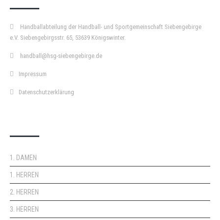
Handballabteilung der Handball- und Sportgemeinschaft Siebengebirge
e.V. Siebengebirgsstr. 65, 53639 Königswinter.
handball@hsg-siebengebirge.de
Impressum
Datenschutzerklärung
DOPPELPASS
1. DAMEN
1. HERREN
2. HERREN
3. HERREN