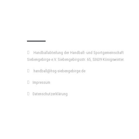
KURZPASS
Handballabteilung der Handball- und Sportgemeinschaft
Siebengebirge e.V. Siebengebirgsstr. 65, 53639 Königswinter.
handball@hsg-siebengebirge.de
Impressum
Datenschutzerklärung