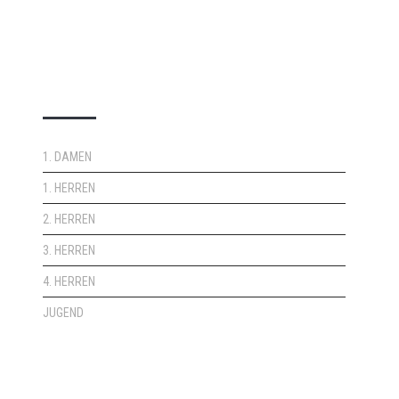
DOPPELPASS
1. DAMEN
1. HERREN
2. HERREN
3. HERREN
4. HERREN
JUGEND