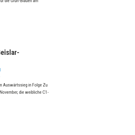
für die Grün-Blauen am
eislar-
d
n Auswärtssieg in Folge Zu
 November, die weibliche C1-