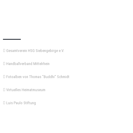
KEMPA-PASS
Gesamtverein HSG Siebengebirge e.V.
Handballverband Mittelrhein
Fotoalben von Thomas "Buddhi" Schmidt
Virtuelles Heimatmuseum
Luis Paulo Stiftung