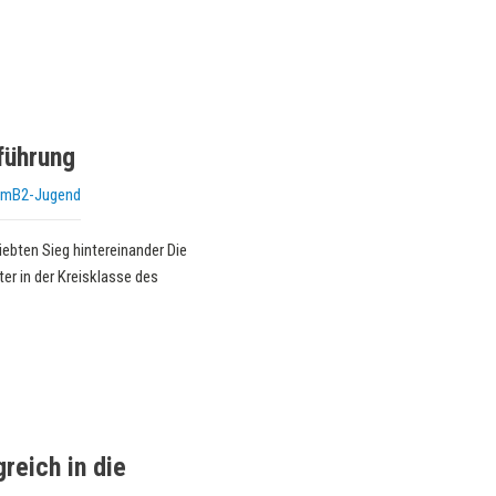
führung
mB2-Jugend
iebten Sieg hintereinander Die
er in der Kreisklasse des
reich in die