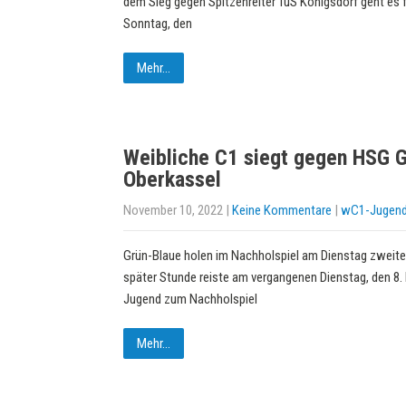
dem Sieg gegen Spitzenreiter TuS Königsdorf geht es 
Sonntag, den
Mehr...
Weibliche C1 siegt gegen HSG G
Oberkassel
November 10, 2022
|
Keine Kommentare
|
wC1-Jugen
Grün-Blaue holen im Nachholspiel am Dienstag zweite
später Stunde reiste am vergangenen Dienstag, den 8.
Jugend zum Nachholspiel
Mehr...