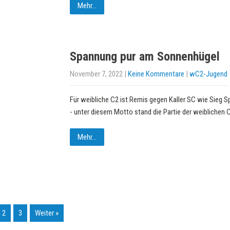
Mehr...
Spannung pur am Sonnenhügel
November 7, 2022
|
Keine Kommentare
|
wC2-Jugend
Für weibliche C2 ist Remis gegen Kaller SC wie Sieg S
- unter diesem Motto stand die Partie der weiblichen 
Mehr...
2
3
Weiter »