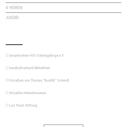
4. HERREN
JUGEND
KEMPA-PASS
Gesamtverein HSG Siebengebirge e.V.
Handballverband Mittelrhein
Fotoalben von Thomas "Buddhi" Schmidt
Virtuelles Heimatmuseum
Luis Paulo Stiftung