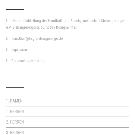
Handballabteilung der Handball- und Sportgemeinschaft Siebengebirge
e.V. Siebengebirgsstr. 65, 53639 Königswinter.
handball@hsg-siebengebirge.de
Impressum
Datenschutzerklärung
DOPPELPASS
1. DAMEN
1. HERREN
2. HERREN
3. HERREN