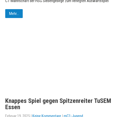
C1-Mannschaft der HSG Siebengebirge zum verlegten Auswärtsspiel
Mehr...
Knappes Spiel gegen Spitzenreiter TuSEM
Essen
Februar 19, 2025
|
Keine Kommentare
|
mC1-Jugend