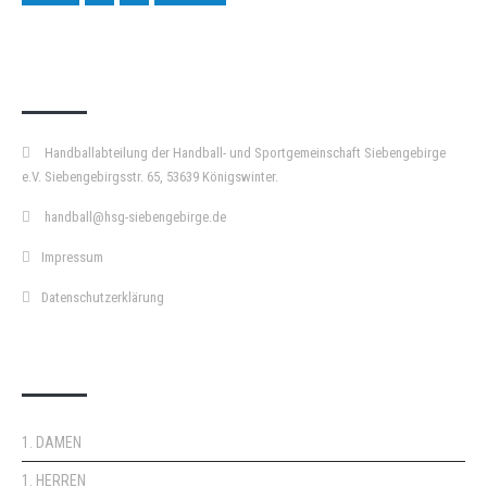
KURZPASS
Handballabteilung der Handball- und Sportgemeinschaft Siebengebirge
e.V. Siebengebirgsstr. 65, 53639 Königswinter.
handball@hsg-siebengebirge.de
Impressum
Datenschutzerklärung
DOPPELPASS
1. DAMEN
1. HERREN