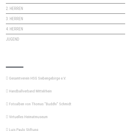
2. HERREN
3. HERREN
4. HERREN
JUGEND
KEMPA-PASS
Gesamtverein HSG Siebengebirge e.V.
Handballverband Mittelrhein
Fotoalben von Thomas "Buddhi" Schmidt
Virtuelles Heimatmuseum
Luis Paulo Stiftung