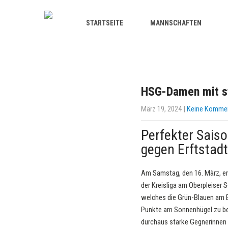
STARTSEITE
MANNSCHAFTEN
HSG-Damen mit s
März 19, 2024
|
Keine Komme
Perfekter Sais
gegen Erftstadt
Am Samstag, den 16. März, em
der Kreisliga am Oberpleiser
welches die Grün-Blauen am 
Punkte am Sonnenhügel zu beh
durchaus starke Gegnerinnen s