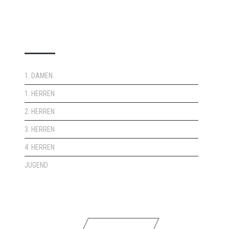
DOPPELPASS
1. DAMEN
1. HERREN
2. HERREN
3. HERREN
4. HERREN
JUGEND