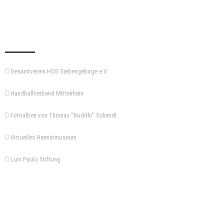
KEMPA-PASS
Gesamtverein HSG Siebengebirge e.V.
Handballverband Mittelrhein
Fotoalben von Thomas "Buddhi" Schmidt
Virtuelles Heimatmuseum
Luis Paulo Stiftung