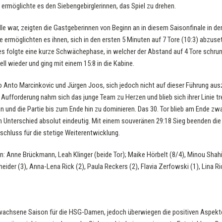
ermöglichte es den Siebengebirglerinnen, das Spiel zu drehen.
le war, zeigten die Gastgeberinnen von Beginn an in diesem Saisonfinale in der
e ermöglichten es ihnen, sich in den ersten 5 Minuten auf 7 Tore (10:3) abzus
es folgte eine kurze Schwächephase, in welcher der Abstand auf 4 Tore schr
l wieder und ging mit einem 15:8 in die Kabine.
uo Anto Marcinkovic und Jürgen Joos, sich jedoch nicht auf dieser Führung au
e Aufforderung nahm sich das junge Team zu Herzen und blieb sich ihrer Linie tr
 und die Partie bis zum Ende hin zu dominieren. Das 30. Tor blieb am Ende zw
n Unterschied absolut eindeutig. Mit einem souveränen 29:18 Sieg beenden die
schluss für die stetige Weiterentwicklung.
en: Anne Brückmann, Leah Klinger (beide Tor); Maike Hörbelt (8/4), Minou Shahi
heider (3), Anna-Lena Rick (2), Paula Reckers (2), Flavia Zerfowski (1), Lina R
wachsene Saison für die HSG-Damen, jedoch überwiegen die positiven Aspekte