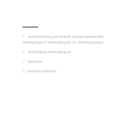
KURZPASS
Handballabteilung der Handball- und Sportgemeinschaft
Siebengebirge e.V. Siebengebirgsstr. 65, 53639 Königswinter.
handball@hsg-siebengebirge.de
Impressum
Datenschutzerklärung