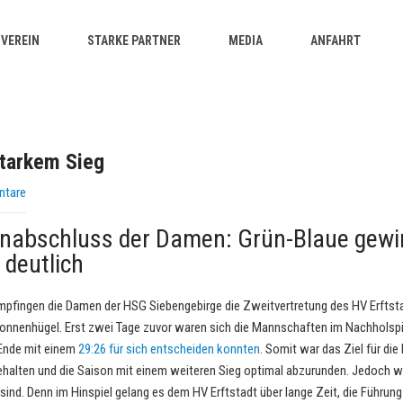
VEREIN
STARKE PARTNER
MEDIA
ANFAHRT
tarkem Sieg
ntare
onabschluss der Damen: Grün-Blaue gewi
 deutlich
pfingen die Damen der HSG Siebengebirge die Zweitvertretung des HV Erftsta
 Sonnenhügel. Erst zwei Tage zuvor waren sich die Mannschaften im Nachholspi
Ende mit einem
29:26 für sich entscheiden konnten
. Somit war das Ziel für die 
alten und die Saison mit einem weiteren Sieg optimal abzurunden. Jedoch wu
ind. Denn im Hinspiel gelang es dem HV Erftstadt über lange Zeit, die Führung 