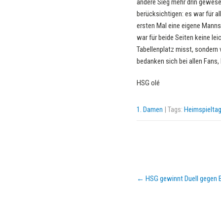
andere Sieg mehr drin gewese
berücksichtigen: es war für a
ersten Mal eine eigene Manns
war für beide Seiten keine l
Tabellenplatz misst, sondern 
bedanken sich bei allen Fans,
HSG olé
1. Damen
| Tags:
Heimspielta
Post
←
HSG gewinnt Duell gegen B
navigation