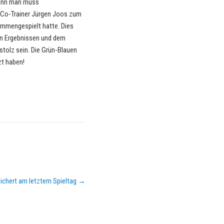
Denn man muss
it Co-Trainer Jürgen Joos zum
ammengespielt hatte. Dies
den Ergebnissen und dem
tolz sein.​ Die Grün-Blauen
zt haben!
ichert am letztem Spieltag
→