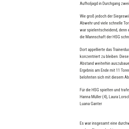
Aufholjagd in Durchgang zwei 
Wie groß jedoch der Siegeswil
Abwehr und viele schnelle Tor
war spielentscheidend, denn 
die Mannschaft der HSG schnel
Dort appellierte das Trainerd
konzentriert zu bleiben. Dies
Abstand weiterhin auszubauen
Ergebnis am Ende mit 11 Tore
belohnten sich mit diesem Ab
Für die HSG spielten und traf
Hanna Müller (4), Laura Lorsc
Luana Ganter
Es war insgesamt eine durch