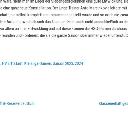
n wäre, sieht man im Lager der Siebengebirglerinnen eine gute Entwicklung. 
lle eine ganz neue Konstellation. Der junge Trainer Anto Marcinkovic leitete m
chaft, die selbst komplett neu zusammengestellt wurde und so noch nie zus
eichte Aufgabe, weshalb sich das Team am Ende auch nicht ausschließlich an 
vor allem an ihrer Entwicklung und auf diese können die HSG-Damen durchaus s
 Freunden und Förderern, die sie die ganze Saison über immer wieder unterstüt
g
,
HV Erftstadt
,
Kreisliga-Damen
,
Saison 2023/2024
TB-Reserve deutlich
Klassenerhalt ges