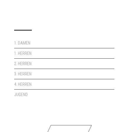
DOPPELPASS
1. DAMEN
1. HERREN
2. HERREN
3. HERREN
4. HERREN
JUGEND