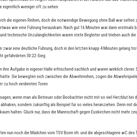
e eigentlich weniger oft zu sehen.
 durch die eigenen Reihen, doch die notwendige Bewegung ohne Ball war selten 
o etwas wie eine Führung herauskam. Nach gut 16 Minuten war dann erstmals b
und technische Unzulänglichkeiten waren stete Begleiter und trieben auch die
n zwar eine deutliche Führung, doch in den letzten knapp 4 Minuten gelang tro
ht gefährdeten 30:22-Sieg.
n ihre Aufgabe in eigener Halle erfrischend sachlich und waren wirklich clever
hätte. Sie bewegten sich zwischen die Abwehrreihen, zogen die Abwehrspieler
r zu hoch verdienten Toren.
en, wenn man als Betreuer oder Beobachter nicht mit so viel Herzblut bei d
 abhaken, sondern zukünftig als Beispiel für so vieles heranziehen. Denn mit 
tz kaum halten. Glück nur, dass die Mannschaft gegen Euskirchen nicht mehr z
ten nun noch die Mädchen vom TSV Bonn rrh. und die abgeschlagene wC des T