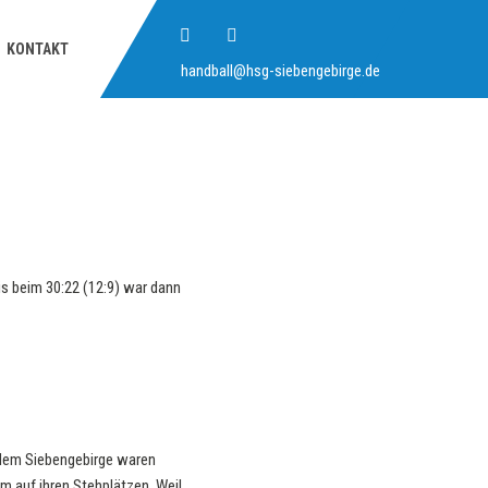
KONTAKT
handball@hsg-siebengebirge.de
s beim 30:22 (12:9) war dann
s dem Siebengebirge waren
m auf ihren Stehplätzen. Weil