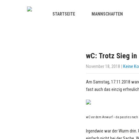
STARTSEITE
MANNSCHAFTEN
wC: Trotz Sieg in
November 18, 2018
|
Keine K
Am Samstag, 17.11.2018 waren
fast auch das einzig erfreul
wC vor dem Anwurf – da passt es noch
Irgendwie war der Wurm drin.
einfach nicht bei der Sache. 