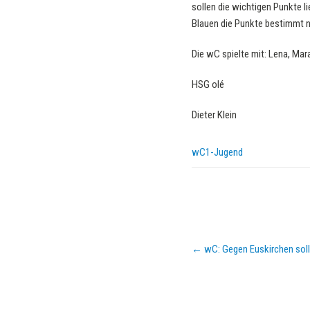
sollen die wichtigen Punkte l
Blauen die Punkte bestimmt n
Die wC spielte mit: Lena, Mara (
HSG olé
Dieter Klein
wC1-Jugend
Post
←
wC: Gegen Euskirchen soll
navigation