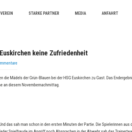
VEREIN
STARKE PARTNER
MEDIA
ANFAHRT
 Euskirchen keine Zufriedenheit
ommentare
 die Mädels der Grün-Blauen bei der HSG Euskirchen zu Gast. Das Endergebni
iche an diesem Novembernachmittag.
 Und das sah man schon in den ersten Minuten der Partie. Die Spielerinnen au
Weder Spielfreude im Angriff noch Absprachen in der Abwehr sah das Trainertea