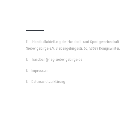
KURZPASS
Handballabteilung der Handball- und Sportgemeinschaft
Siebengebirge e.V. Siebengebirgsstr. 65, 53639 Königswinter.
handball@hsg-siebengebirge.de
Impressum
Datenschutzerklärung