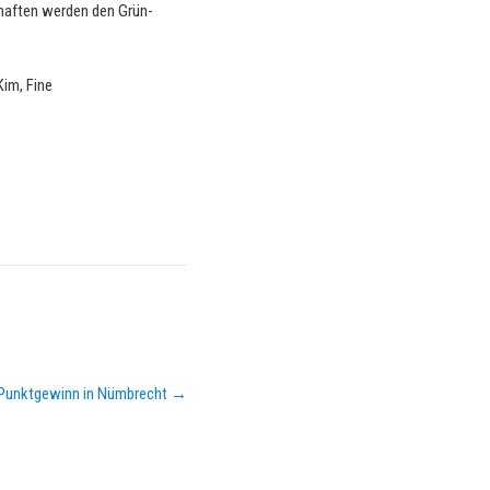
chaften werden den Grün-
Kim, Fine
r Punktgewinn in Nümbrecht
→