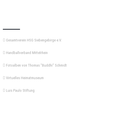
KEMPA-PASS
Gesamtverein HSG Siebengebirge e.V.
Handballverband Mittelrhein
Fotoalben von Thomas "Buddhi" Schmidt
Virtuelles Heimatmuseum
Luis Paulo Stiftung