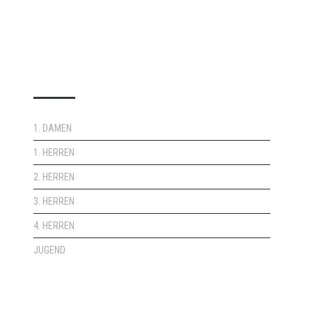
DOPPELPASS
1. DAMEN
1. HERREN
2. HERREN
3. HERREN
4. HERREN
JUGEND