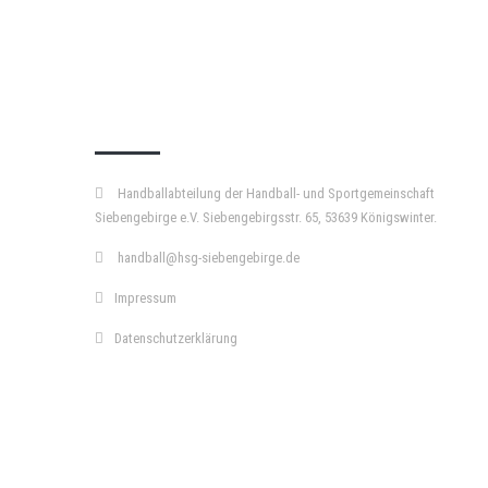
KURZPASS
Handballabteilung der Handball- und Sportgemeinschaft
Siebengebirge e.V. Siebengebirgsstr. 65, 53639 Königswinter.
handball@hsg-siebengebirge.de
Impressum
Datenschutzerklärung