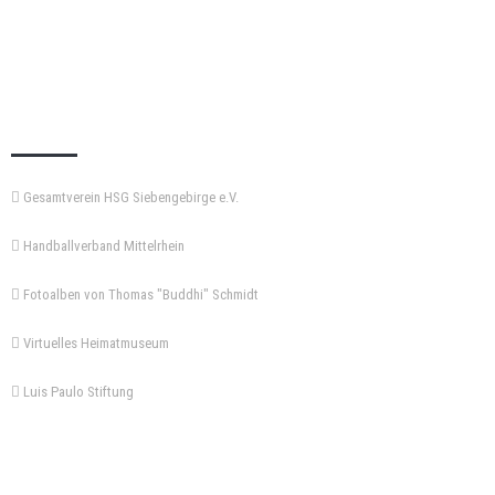
KEMPA-PASS
Gesamtverein HSG Siebengebirge e.V.
Handballverband Mittelrhein
Fotoalben von Thomas "Buddhi" Schmidt
Virtuelles Heimatmuseum
Luis Paulo Stiftung