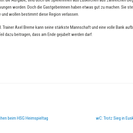
st die Aufgabe, sind doch die Spielerinnen aus Euskirchen aus zahlreichen B
ungen worden. Doch die Gastgeberinnen haben etwas gut zu machen. Sie steck
le und wollen bestimmt diese Region verlassen.
. Trainer Axel Breme kann seine stärkste Mannschaft und eine volle Bank aufb
Teil dazu beitragen, dass am Ende gejubelt werden darf.
chen beim HSG Heimspieltag
wC: Trotz Sieg in Eus