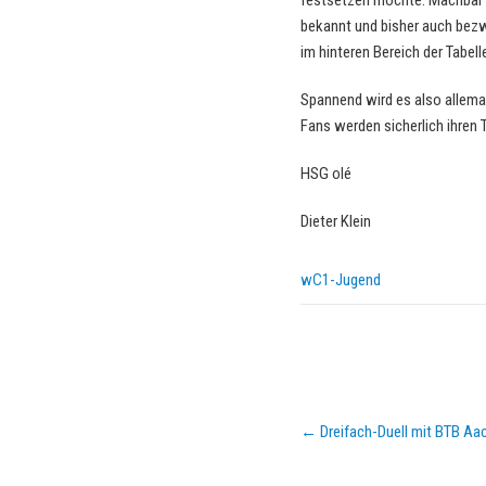
festsetzen möchte. Machbar i
bekannt und bisher auch bezw
im hinteren Bereich der Tabel
Spannend wird es also allemal
Fans werden sicherlich ihren 
HSG olé
Dieter Klein
wC1-Jugend
Post
←
Dreifach-Duell mit BTB Aa
navigation