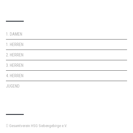
DOPPELPASS
1. DAMEN
1. HERREN
2. HERREN
3. HERREN
4. HERREN
JUGEND
KEMPA-PASS
Gesamtverein HSG Siebengebirge e.V.