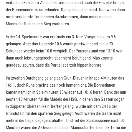
einfachen Fehler im Zuspiel zu vermeiden und auch die Einzelaktionen
der Bonnerinnen zu unterbinden. Das gelang aber nicht. Und wenn dann
noch versäumte Torchancen dazukommen, dann muss man als
Mannschaft eben den Sieg erarbeiten.
In der 14. Spielminute war erstmals ein 3-Tore-Vorsprung zum 9:6
gelungen. Aber das folgende 10:6 wurde postwendend in nur 70
Sekunden wieder beim 10:8 verspielt. Der Pausenstand von 13:10 war
dann auch leistungsgerecht, aber nicht beruhigend. Man konnte
geradezu spüren, dass die Partie jederzeit kippen könnte.
Im zweiten Durchgang gelang den Grün-Blauen in knapp 4 Minuten das
16:11, doch Ruhe brachte das noch immer nicht. Die Bonnerinnen
kamen nämlich in Spielminuten 35 wieder auf 18:16 heran. Dank der nun
besten 10 Minuten für die Mädels der HSG, in denen den Gästen sogar
in doppelter Überzahl kein Treffer gelang, wurde mit dem 24:16 der
Grundstein für den späteren Sieg gelegt. Auch waren die Gäste nicht
mehr in der Lage, dagegenzuhalten. Und mit der Schlusssirene nach 50
Minuten waren die Akteurinnen beider Mannschaften beim 28:19 für die