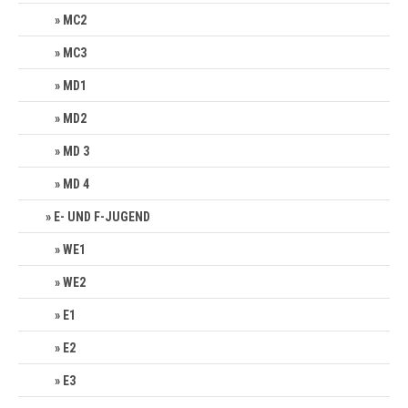
MC2
MC3
MD1
MD2
MD 3
MD 4
E- UND F-JUGEND
WE1
WE2
E1
E2
E3