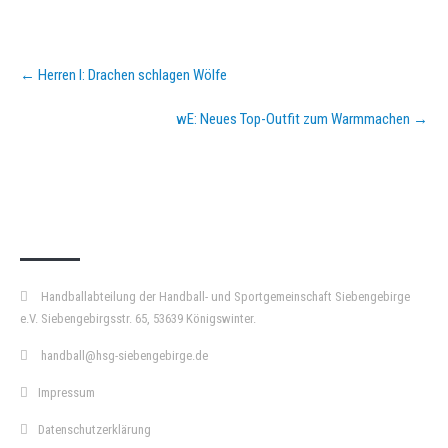
Post
←
Herren I: Drachen schlagen Wölfe
navigation
wE: Neues Top-Outfit zum Warmmachen
→
KURZPASS
Handballabteilung der Handball- und Sportgemeinschaft Siebengebirge
e.V. Siebengebirgsstr. 65, 53639 Königswinter.
handball@hsg-siebengebirge.de
Impressum
Datenschutzerklärung