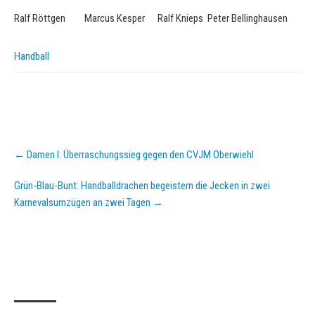
Ralf Röttgen Marcus Kesper Ralf Knieps Peter Bellinghausen
Handball
Post
←
Damen I: Überraschungssieg gegen den CVJM Oberwiehl
navigation
Grün-Blau-Bunt: Handballdrachen begeistern die Jecken in zwei
Karnevalsumzügen an zwei Tagen
→
KURZPASS