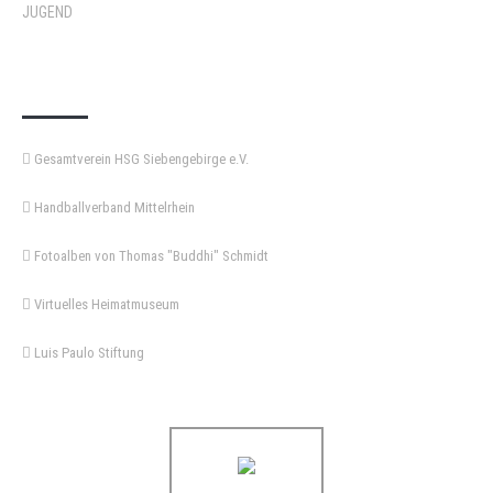
JUGEND
KEMPA-PASS
Gesamtverein HSG Siebengebirge e.V.
Handballverband Mittelrhein
Fotoalben von Thomas "Buddhi" Schmidt
Virtuelles Heimatmuseum
Luis Paulo Stiftung