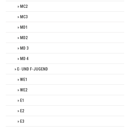
MC2
MC3
MD1
MD2
MD 3
MD 4
E- UND F-JUGEND
WE1
WE2
E1
E2
E3