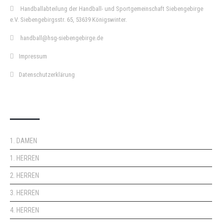
Handballabteilung der Handball- und Sportgemeinschaft Siebengebirge
e.V. Siebengebirgsstr. 65, 53639 Königswinter.
handball@hsg-siebengebirge.de
Impressum
Datenschutzerklärung
DOPPELPASS
1. DAMEN
1. HERREN
2. HERREN
3. HERREN
4. HERREN