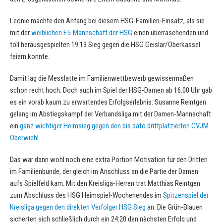
Leonie machte den Anfang bei diesem HSG-Familien-Einsatz, als sie
mit der
weiblichen E5-Mannschaft der HSG
einen überraschenden und
toll herausgespielten 19:13 Sieg gegen die HSG Geislar/Oberkassel
feiern konnte.
Damit lag die Messlatte im Familienwettbewerb gewissermaßen
schon recht hoch. Doch auch im Spiel der HSG-Damen ab 16:00 Uhr gab
es ein vorab kaum zu erwartendes Erfolgserlebnis: Susanne Reintgen
gelang im Abstiegskampf der Verbandsliga mit der Damen-Mannschaft
ein
ganz wichtiger Heimsieg gegen den bis dato drittplatzierten CVJM
Oberwiehl
.
Das war dann wohl noch eine extra Portion Motivation für den Dritten
im Familienbunde, der gleich im Anschluss an die Partie der Damen
aufs Spielfeld kam. Mit den Kreisliga-Herren trat Matthias Reintgen
zum Abschluss des HSG Heimspiel-Wochenendes im
Spitzenspiel der
Kreisliga gegen den direkten Verfolger HSG Sieg
an. Die Grün-Blauen
sicherten sich schließlich durch ein 24:20 den nächsten Erfolg und