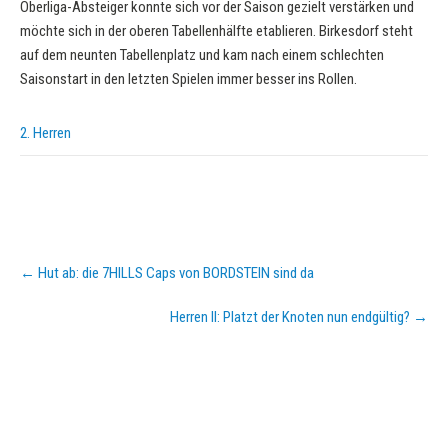
Oberliga-Absteiger konnte sich vor der Saison gezielt verstärken und
möchte sich in der oberen Tabellenhälfte etablieren. Birkesdorf steht
auf dem neunten Tabellenplatz und kam nach einem schlechten
Saisonstart in den letzten Spielen immer besser ins Rollen.
2. Herren
Post
←
Hut ab: die 7HILLS Caps von BORDSTEIN sind da
navigation
Herren II: Platzt der Knoten nun endgültig?
→
KURZPASS