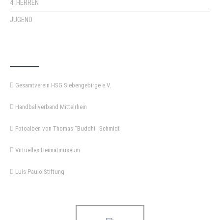
4. HERREN
JUGEND
KEMPA-PASS
Gesamtverein HSG Siebengebirge e.V.
Handballverband Mittelrhein
Fotoalben von Thomas "Buddhi" Schmidt
Virtuelles Heimatmuseum
Luis Paulo Stiftung