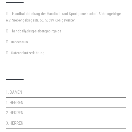
Handballabteilung der Handball- und Sportgemeinschaft Siebengebirge
e.V. Siebengebirgsstr. 65, 53639 Königswinter.
handball@hsg-siebengebirge.de
Impressum
Datenschutzerklärung
DOPPELPASS
1. DAMEN
1. HERREN
2. HERREN
3. HERREN