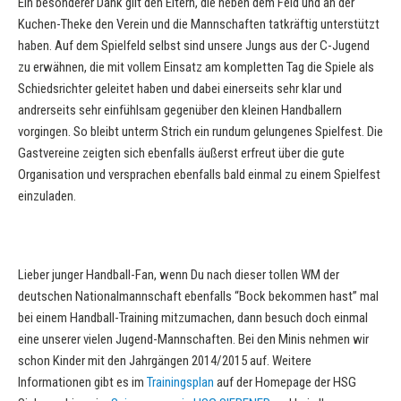
Ein besonderer Dank gilt den Eltern, die neben dem Feld und an der
Kuchen-Theke den Verein und die Mannschaften tatkräftig unterstützt
haben. Auf dem Spielfeld selbst sind unsere Jungs aus der C-Jugend
zu erwähnen, die mit vollem Einsatz am kompletten Tag die Spiele als
Schiedsrichter geleitet haben und dabei einerseits sehr klar und
andrerseits sehr einfühlsam gegenüber den kleinen Handballern
vorgingen. So bleibt unterm Strich ein rundum gelungenes Spielfest. Die
Gastvereine zeigten sich ebenfalls äußerst erfreut über die gute
Organisation und versprachen ebenfalls bald einmal zu einem Spielfest
einzuladen.
Lieber junger Handball-Fan, wenn Du nach dieser tollen WM der
deutschen Nationalmannschaft ebenfalls “Bock bekommen hast” mal
bei einem Handball-Training mitzumachen, dann besuch doch einmal
eine unserer vielen Jugend-Mannschaften. Bei den Minis nehmen wir
schon Kinder mit den Jahrgängen 2014/2015 auf. Weitere
Informationen gibt es im
Trainingsplan
auf der Homepage der HSG