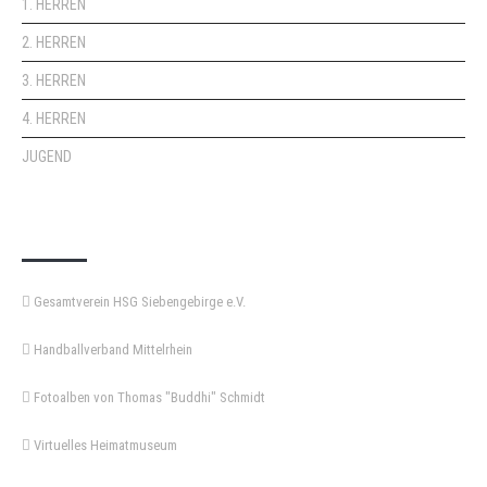
1. HERREN
2. HERREN
3. HERREN
4. HERREN
JUGEND
KEMPA-PASS
Gesamtverein HSG Siebengebirge e.V.
Handballverband Mittelrhein
Fotoalben von Thomas "Buddhi" Schmidt
Virtuelles Heimatmuseum