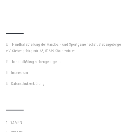
KURZPASS
Handballabteilung der Handball- und Sportgemeinschaft Siebengebirge
e.V. Siebengebirgsstr. 65, 53639 Königswinter.
handball@hsg-siebengebirge.de
Impressum
Datenschutzerklärung
DOPPELPASS
1. DAMEN