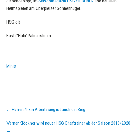
Siebengebirge, im
Saisonmagazin HSG SIEBENER
und bei allen
Heimspielen am Oberpleiser Sonnenhügel.
HSG olé
Basti “Hubi”Palmersheim
Minis
Post
←
Herren 4: Ein Arbeitssieg ist auch ein Sieg
navigation
Werner Klöckner wird neuer HSG Cheftrainer ab der Saison 2019/2020
→