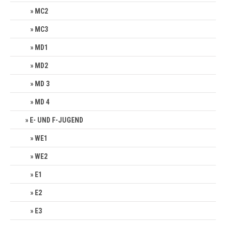
MC2
MC3
MD1
MD2
MD 3
MD 4
E- UND F-JUGEND
WE1
WE2
E1
E2
E3