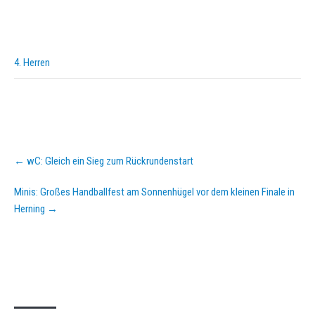
4. Herren
Post
←
wC: Gleich ein Sieg zum Rückrundenstart
navigation
Minis: Großes Handballfest am Sonnenhügel vor dem kleinen Finale in
Herning
→
KURZPASS