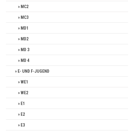
MC2
MC3
MD1
MD2
MD 3
MD 4
E- UND F-JUGEND
WE1
WE2
E1
E2
E3