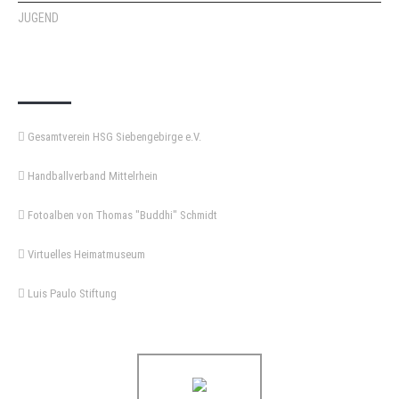
JUGEND
KEMPA-PASS
Gesamtverein HSG Siebengebirge e.V.
Handballverband Mittelrhein
Fotoalben von Thomas "Buddhi" Schmidt
Virtuelles Heimatmuseum
Luis Paulo Stiftung