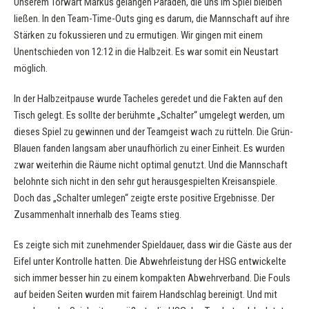
Unserem Torwart Markus gelangen Paraden, die uns im Spiel bleiben
ließen. In den Team-Time-Outs ging es darum, die Mannschaft auf ihre
Stärken zu fokussieren und zu ermutigen. Wir gingen mit einem
Unentschieden von 12:12 in die Halbzeit. Es war somit ein Neustart
möglich.
In der Halbzeitpause wurde Tacheles geredet und die Fakten auf den
Tisch gelegt. Es sollte der berühmte „Schalter“ umgelegt werden, um
dieses Spiel zu gewinnen und der Teamgeist wach zu rütteln. Die Grün-
Blauen fanden langsam aber unaufhörlich zu einer Einheit. Es wurden
zwar weiterhin die Räume nicht optimal genutzt. Und die Mannschaft
belohnte sich nicht in den sehr gut herausgespielten Kreisanspiele.
Doch das „Schalter umlegen“ zeigte erste positive Ergebnisse. Der
Zusammenhalt innerhalb des Teams stieg.
Es zeigte sich mit zunehmender Spieldauer, dass wir die Gäste aus der
Eifel unter Kontrolle hatten. Die Abwehrleistung der HSG entwickelte
sich immer besser hin zu einem kompakten Abwehrverband. Die Fouls
auf beiden Seiten wurden mit fairem Handschlag bereinigt. Und mit