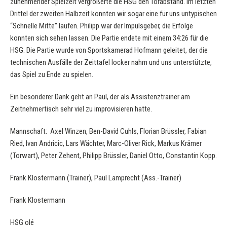
zunehmender Spielzeit vergrößerte die HSG den Torabstand. Im letzten
Drittel der zweiten Halbzeit konnten wir sogar eine für uns untypischen
“Schnelle Mitte” laufen. Philipp war der Impulsgeber, die Erfolge
konnten sich sehen lassen. Die Partie endete mit einem 34:26 für die
HSG. Die Partie wurde von Sportskamerad Hofmann geleitet, der die
technischen Ausfälle der Zeittafel locker nahm und uns unterstützte,
das Spiel zu Ende zu spielen.
Ein besonderer Dank geht an Paul, der als Assistenztrainer am
Zeitnehmertisch sehr viel zu improvisieren hatte.
Mannschaft: Axel Winzen, Ben-David Cuhls, Florian Brüssler, Fabian
Ried, Ivan Andricic, Lars Wächter, Marc-Oliver Rick, Markus Krämer
(Torwart), Peter Zehent, Philipp Brüssler, Daniel Otto, Constantin Kopp.
Frank Klostermann (Trainer), Paul Lamprecht (Ass.-Trainer)
Frank Klostermann
HSG olé