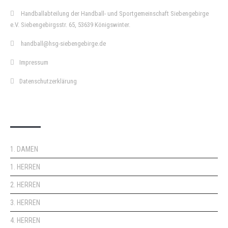
Handballabteilung der Handball- und Sportgemeinschaft Siebengebirge
e.V. Siebengebirgsstr. 65, 53639 Königswinter.
handball@hsg-siebengebirge.de
Impressum
Datenschutzerklärung
DOPPELPASS
1. DAMEN
1. HERREN
2. HERREN
3. HERREN
4. HERREN