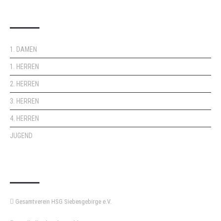
DOPPELPASS
1. DAMEN
1. HERREN
2. HERREN
3. HERREN
4. HERREN
JUGEND
KEMPA-PASS
Gesamtverein HSG Siebengebirge e.V.