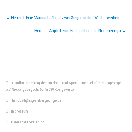
Post
←
Herren I: Eine Mannschaft mit zwei Siegen in drei Wettbewerben
navigation
Herren I: Anpfiff zum Endspurt um die Nordrheinliga
→
KURZPASS
Handballabteilung der Handball- und Sportgemeinschaft Siebengebirge
e.V. Siebengebirgsstr. 65, 53639 Königswinter.
handball@hsg-siebengebirge.de
Impressum
Datenschutzerklärung