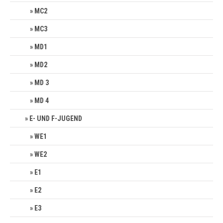
MC2
MC3
MD1
MD2
MD 3
MD 4
E- UND F-JUGEND
WE1
WE2
E1
E2
E3