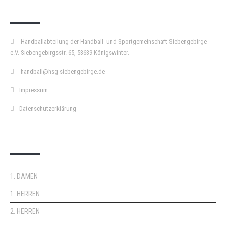
KURZPASS
Handballabteilung der Handball- und Sportgemeinschaft Siebengebirge
e.V. Siebengebirgsstr. 65, 53639 Königswinter.
handball@hsg-siebengebirge.de
Impressum
Datenschutzerklärung
DOPPELPASS
1. DAMEN
1. HERREN
2. HERREN