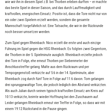
wie wir ihn in diesem Spiel z.B. bei Thorben erleben durften – er machte
das beste Spiel in dieser Saison, und das durch Lauffreudigkeit und
kraftvollen, energischen Einsatz. Positiv ist, dass die Tore nicht nur von
ein oder zwei Spielern erzielt werden, sondern die gesamte
Mannschaft torgefährlich ist. Eine Tatsache, die wir in der Rückrunde
noch besser umsetzen werden.
Zum Spiel gegen Rheinbach: Nico erzielt die erste und auch einzige
Führung im Spiel gegen die HSG Rheinbach. Es folgten zwei Gegentore,
die Thorben in der 5. Spielminute ausglich. Rheinbach erzielte jedoch
drei Tore in Folge, ehe erneut Thorben per Siebenmeter der
Anschlusstreffer gelang. Malte aus dem Rückraum und per
Tempogegenstoß verkürzte auf 5:6 in der 14. Spielminute, aber
Rheinbach zog durch fünf Tore in Folge auf 11:6 davon. Tom gelangen
drei sprunggewaltige Tore, die jedoch lediglich den Abstand verkürzten.
Als auch Julian durch seinen typisch kraftvollen Einsatz am Kreis auf
10:13 verkürzte, keimte wieder Hoffnung bei den Zuschauern auf.
Leider gelangen Rheinbach erneut vier Treffer in Folge, so dass wir mit
einem 19:12 Rückstand in die Pause gingen.