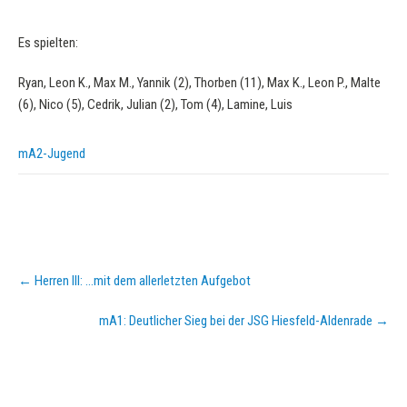
Es spielten:
Ryan, Leon K., Max M., Yannik (2), Thorben (11), Max K., Leon P., Malte
(6), Nico (5), Cedrik, Julian (2), Tom (4), Lamine, Luis
mA2-Jugend
Post
←
Herren III: …mit dem allerletzten Aufgebot
navigation
mA1: Deutlicher Sieg bei der JSG Hiesfeld-Aldenrade
→