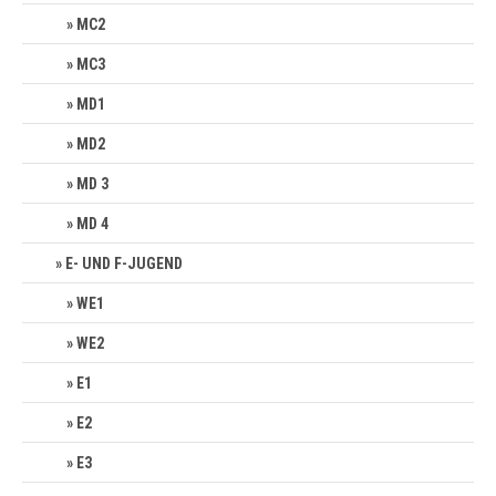
MC2
MC3
MD1
MD2
MD 3
MD 4
E- UND F-JUGEND
WE1
WE2
E1
E2
E3