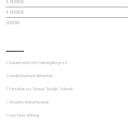
3. HERREN
4. HERREN
JUGEND
KEMPA-PASS
Gesamtverein HSG Siebengebirge e.V.
Handballverband Mittelrhein
Fotoalben von Thomas "Buddhi" Schmidt
Virtuelles Heimatmuseum
Luis Paulo Stiftung