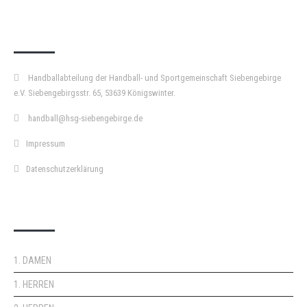
KURZPASS
Handballabteilung der Handball- und Sportgemeinschaft Siebengebirge
e.V. Siebengebirgsstr. 65, 53639 Königswinter.
handball@hsg-siebengebirge.de
Impressum
Datenschutzerklärung
DOPPELPASS
1. DAMEN
1. HERREN