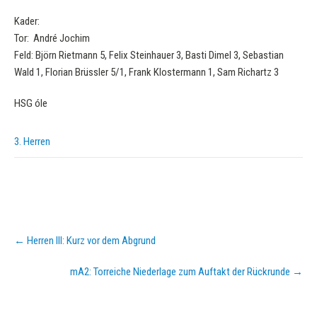
Kader:
Tor: André Jochim
Feld: Björn Rietmann 5, Felix Steinhauer 3, Basti Dimel 3, Sebastian
Wald 1, Florian Brüssler 5/1, Frank Klostermann 1, Sam Richartz 3
HSG óle
3. Herren
Post
←
Herren III: Kurz vor dem Abgrund
navigation
mA2: Torreiche Niederlage zum Auftakt der Rückrunde
→