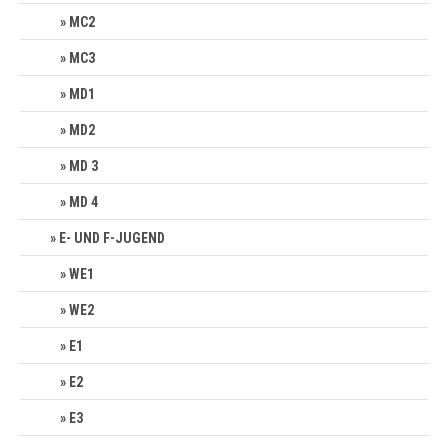
MC2
MC3
MD1
MD2
MD 3
MD 4
E- UND F-JUGEND
WE1
WE2
E1
E2
E3