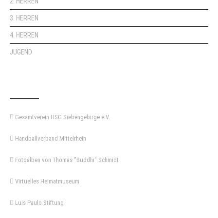
2. HERREN
3. HERREN
4. HERREN
JUGEND
KEMPA-PASS
Gesamtverein HSG Siebengebirge e.V.
Handballverband Mittelrhein
Fotoalben von Thomas "Buddhi" Schmidt
Virtuelles Heimatmuseum
Luis Paulo Stiftung