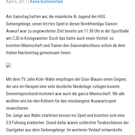
April 6, 2017
|
Keine Kommentare
Am Samstag hatten wir, die männliche A-Jugend der HSG
Siebengebirge, unser letztes Spiel in dieser Nordrheinliga-Saison.
Anwurf war zu ungewohnter Zeit bereits um 11:30 Uhr in der Sporthalle
am CJD in Königswinter. Doch das hatte auch einen Vorteil: so
konnten Mannschaft und Trainer den Saisonabschluss schon ab dem
frühen Nachmittag gemeinsam feiern.
Mit dem TV Jahn Köln-Wahn empfingen dei Grün-Blauen einen Gegner,
der uns im Hinspiel eine sehr deutliche Niederlage zufügen konnte.
Dementsprechend motiviert war auch die ganze Mannschaft. Wir alle
wollten uns bei den Kölnern für das misslungene Auswärtsspiel
revanchieren.
Die Jungs aus Wahn starteten besser ins Spiel und konnten sich eine
2:0 Führung erarbeiten. Grund dafür waren schlechte Torabschlüsse der
Gastgeber aus dem Siebengebirge. Im weiteren Verlauf entwickelte