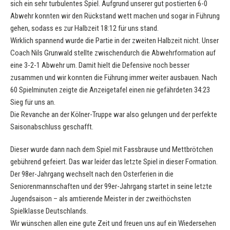
sich ein sehr turbulentes Spiel. Aufgrund unserer gut postierten 6-0
Abwehr konnten wir den Rückstand wett machen und sogar in Führung
gehen, sodass es zur Halbzeit 18:12 für uns stand.
Wirklich spannend wurde die Partie in der zweiten Halbzeit nicht. Unser
Coach Nils Grunwald stellte zwischendurch die Abwehrformation auf
eine 3-2-1 Abwehr um. Damit hielt die Defensive noch besser
zusammen und wir konnten die Führung immer weiter ausbauen. Nach
60 Spielminuten zeigte die Anzeigetafel einen nie gefährdeten 34:23
Sieg für uns an.
Die Revanche an der Kölner-Truppe war also gelungen und der perfekte
Saisonabschluss geschafft.
Dieser wurde dann nach dem Spiel mit Fassbrause und Mettbrötchen
gebührend gefeiert. Das war leider das letzte Spiel in dieser Formation.
Der 98er-Jahrgang wechselt nach den Osterferien in die
Seniorenmannschaften und der 99er-Jahrgang startet in seine letzte
Jugendsaison – als amtierende Meister in der zweithöchsten
Spielklasse Deutschlands.
Wir wünschen allen eine gute Zeit und freuen uns auf ein Wiedersehen