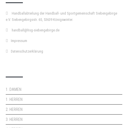
Handballabteilung der Handball- und Sportgemeinschaft Siebengebirge
e.V. Siebengebirgsstr. 65, 53639 Königswinter.
handball@hsg-siebengebirge.de
Impressum
Datenschutzerklärung
DOPPELPASS
1. DAMEN
1. HERREN
2. HERREN
3. HERREN