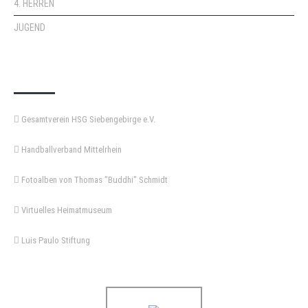
4. HERREN
JUGEND
KEMPA-PASS
Gesamtverein HSG Siebengebirge e.V.
Handballverband Mittelrhein
Fotoalben von Thomas "Buddhi" Schmidt
Virtuelles Heimatmuseum
Luis Paulo Stiftung