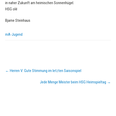
in naher Zukunft am heimischen Sonnenhügel.
HSG olé
Bjarne Steinhaus
mA-Jugend
Post
←
Herren V: Gute Stimmung im letzten Saisonspiel
navigation
Jede Menge Meister beim HSG Heimspieltag
→
KURZPASS