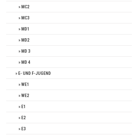
MC2
MC3
MD1
MD2
MD 3
MD 4
E- UND F-JUGEND
WE1
WE2
E1
E2
E3