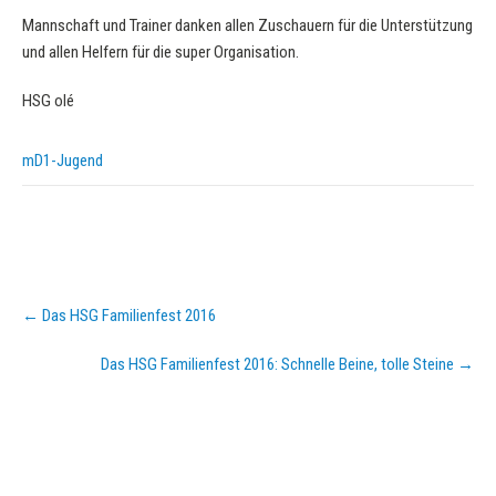
Mannschaft und Trainer danken allen Zuschauern für die Unterstützung
und allen Helfern für die super Organisation.
HSG olé
mD1-Jugend
Post
←
Das HSG Familienfest 2016
navigation
Das HSG Familienfest 2016: Schnelle Beine, tolle Steine
→
KURZPASS