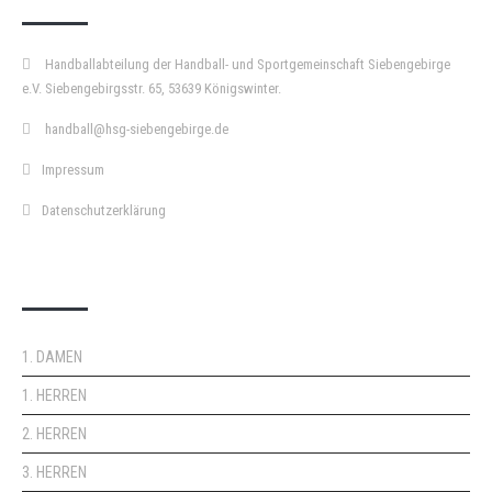
Handballabteilung der Handball- und Sportgemeinschaft Siebengebirge
e.V. Siebengebirgsstr. 65, 53639 Königswinter.
handball@hsg-siebengebirge.de
Impressum
Datenschutzerklärung
DOPPELPASS
1. DAMEN
1. HERREN
2. HERREN
3. HERREN