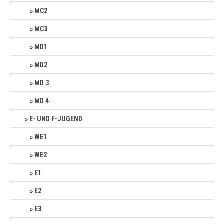
MC2
MC3
MD1
MD2
MD 3
MD 4
E- UND F-JUGEND
WE1
WE2
E1
E2
E3