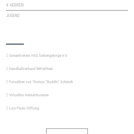
4. HERREN
JUGEND
KEMPA-PASS
Gesamtverein HSG Siebengebirge e.V.
Handballverband Mittelrhein
Fotoalben von Thomas "Buddhi" Schmidt
Virtuelles Heimatmuseum
Luis Paulo Stiftung