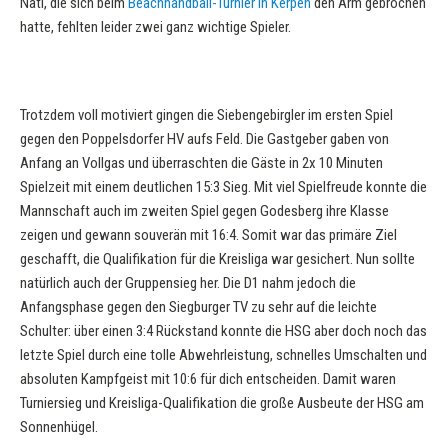
Nati, die sich beim
Beachhandball-Turnier in Kerpen
den Arm gebrochen
hatte, fehlten leider zwei ganz wichtige Spieler.
Trotzdem voll motiviert gingen die Siebengebirgler im ersten Spiel
gegen den Poppelsdorfer HV aufs Feld. Die Gastgeber gaben von
Anfang an Vollgas und überraschten die Gäste in 2x 10 Minuten
Spielzeit mit einem deutlichen 15:3 Sieg. Mit viel Spielfreude konnte die
Mannschaft auch im zweiten Spiel gegen Godesberg ihre Klasse
zeigen und gewann souverän mit 16:4. Somit war das primäre Ziel
geschafft, die Qualifikation für die Kreisliga war gesichert. Nun sollte
natürlich auch der Gruppensieg her. Die D1 nahm jedoch die
Anfangsphase gegen den Siegburger TV zu sehr auf die leichte
Schulter: über einen 3:4 Rückstand konnte die HSG aber doch noch das
letzte Spiel durch eine tolle Abwehrleistung, schnelles Umschalten und
absoluten Kampfgeist mit 10:6 für dich entscheiden. Damit waren
Turniersieg und Kreisliga-Qualifikation die große Ausbeute der HSG am
Sonnenhügel.