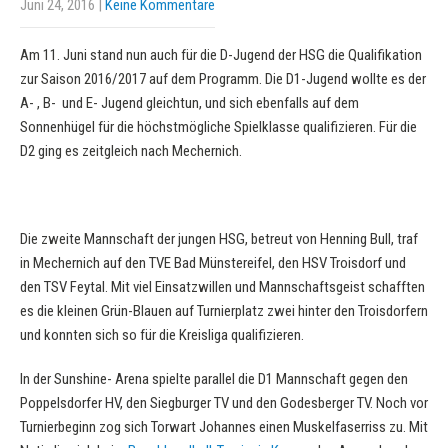
Juni 24, 2016
|
Keine Kommentare
Am 11. Juni stand nun auch für die D-Jugend der HSG die Qualifikation
zur Saison 2016/2017 auf dem Programm. Die D1-Jugend wollte es der
A- , B- und E- Jugend gleichtun, und sich ebenfalls auf dem
Sonnenhügel für die höchstmögliche Spielklasse qualifizieren. Für die
D2 ging es zeitgleich nach Mechernich.
Die zweite Mannschaft der jungen HSG, betreut von Henning Bull, traf
in Mechernich auf den TVE Bad Münstereifel, den HSV Troisdorf und
den TSV Feytal. Mit viel Einsatzwillen und Mannschaftsgeist schafften
es die kleinen Grün-Blauen auf Turnierplatz zwei hinter den Troisdorfern
und konnten sich so für die Kreisliga qualifizieren.
In der Sunshine- Arena spielte parallel die D1 Mannschaft gegen den
Poppelsdorfer HV, den Siegburger TV und den Godesberger TV. Noch vor
Turnierbeginn zog sich Torwart Johannes einen Muskelfaserriss zu. Mit