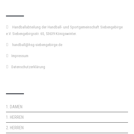
KURZPASS
Handballabteilung der Handball- und Sportgemeinschaft Siebengebirge
e.V. Siebengebirgsstr. 65, 53639 Königswinter.
handball@hsg-siebengebirge.de
Impressum
Datenschutzerklärung
DOPPELPASS
1. DAMEN
1. HERREN
2. HERREN