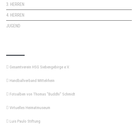
3. HERREN
4. HERREN
JUGEND
KEMPA-PASS
Gesamtverein HSG Siebengebirge e.V.
Handballverband Mittelrhein
Fotoalben von Thomas "Buddhi" Schmidt
Virtuelles Heimatmuseum
Luis Paulo Stiftung