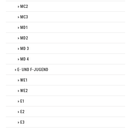
MC2
MC3
MD1
MD2
MD 3
MD 4
E- UND F-JUGEND
WE1
WE2
E1
E2
E3