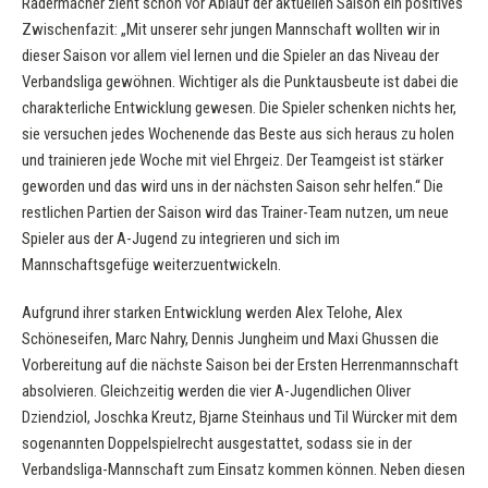
Radermacher zieht schon vor Ablauf der aktuellen Saison ein positives
Zwischenfazit: „Mit unserer sehr jungen Mannschaft wollten wir in
dieser Saison vor allem viel lernen und die Spieler an das Niveau der
Verbandsliga gewöhnen. Wichtiger als die Punktausbeute ist dabei die
charakterliche Entwicklung gewesen. Die Spieler schenken nichts her,
sie versuchen jedes Wochenende das Beste aus sich heraus zu holen
und trainieren jede Woche mit viel Ehrgeiz. Der Teamgeist ist stärker
geworden und das wird uns in der nächsten Saison sehr helfen.“ Die
restlichen Partien der Saison wird das Trainer-Team nutzen, um neue
Spieler aus der A-Jugend zu integrieren und sich im
Mannschaftsgefüge weiterzuentwickeln.
Aufgrund ihrer starken Entwicklung werden Alex Telohe, Alex
Schöneseifen, Marc Nahry, Dennis Jungheim und Maxi Ghussen die
Vorbereitung auf die nächste Saison bei der Ersten Herrenmannschaft
absolvieren. Gleichzeitig werden die vier A-Jugendlichen Oliver
Dziendziol, Joschka Kreutz, Bjarne Steinhaus und Til Würcker mit dem
sogenannten Doppelspielrecht ausgestattet, sodass sie in der
Verbandsliga-Mannschaft zum Einsatz kommen können. Neben diesen