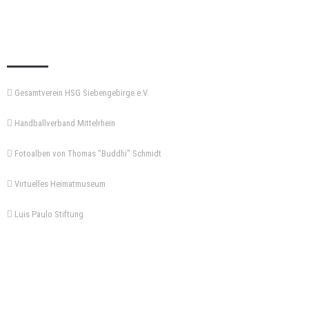
KEMPA-PASS
Gesamtverein HSG Siebengebirge e.V.
Handballverband Mittelrhein
Fotoalben von Thomas "Buddhi" Schmidt
Virtuelles Heimatmuseum
Luis Paulo Stiftung