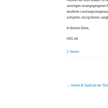
müssen die Grün-Blauen zu We
unnötigen vorangegangenen Ni
deutliche Leistungssteigerun
schöpfen, einzig Dennis Junghe
In diesem Sinne,
HSG olé
2. Herren
Post
←
Herren III: Duell um die “Ro
navigation