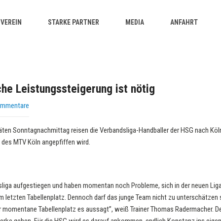
VEREIN
STARKE PARTNER
MEDIA
ANFAHRT
iche Leistungssteigerung ist nötig
ommentare
en Sonntagnachmittag reisen die Verbandsliga-Handballer der HSG nach Köln
des MTV Köln angepfiffen wird.
esliga aufgestiegen und haben momentan noch Probleme, sich in der neuen Lig
 letzten Tabellenplatz. Dennoch darf das junge Team nicht zu unterschätzen se
er momentane Tabellenplatz es aussagt”, weiß Trainer Thomas Radermacher. 