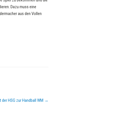
ne Spiel zu bekommen und die
lieren. Dazu muss eine
adermacher aus den Vollen
t der HSG zur Handball WM
→