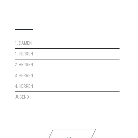
DOPPELPASS
1. DAMEN
1. HERREN
2. HERREN
3. HERREN
4. HERREN
JUGEND