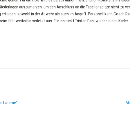
rke gehen. Für die HSG wird es darauf ankommen, endlich Konstanz ins eige
ederlagen auszumerzen, um den Anschluss an die Tabellenspitze nicht zu ver
g erfolgen, sowohl in der Abwehr als auch im Angriff. Personell kann Coach R
im fällt weiterhin verletzt aus. Für ihn rückt Tristan Dahl wieder in den Kader.
te Laterne”
Mi