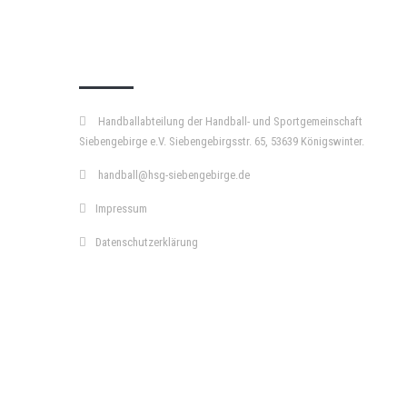
KURZPASS
Handballabteilung der Handball- und Sportgemeinschaft
Siebengebirge e.V. Siebengebirgsstr. 65, 53639 Königswinter.
handball@hsg-siebengebirge.de
Impressum
Datenschutzerklärung