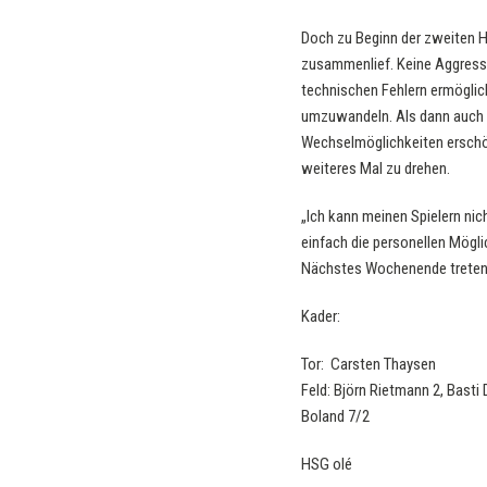
Doch zu Beginn der zweiten Hä
zusammenlief. Keine Aggressi
technischen Fehlern ermöglic
umzuwandeln. Als dann auch 
Wechselmöglichkeiten erschöp
weiteres Mal zu drehen.
„Ich kann meinen Spielern nic
einfach die personellen Mögl
Nächstes Wochenende treten d
Kader:
Tor: Carsten Thaysen
Feld: Björn Rietmann 2, Basti 
Boland 7/2
HSG olé