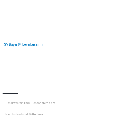
om TSV Bayer 04 Leverkusen
→
KEMPA-PASS
Gesamtverein HSG Siebengebirge e.V.
Handballverband Mittelrhein