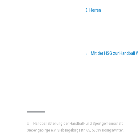
3. Herren
Post
←
Mit der HSG zur Handball
navigation
KURZPASS
Handballabteilung der Handball- und Sportgemeinschaft
Siebengebirge e.V. Siebengebirgsstr. 65, 53639 Königswinter.