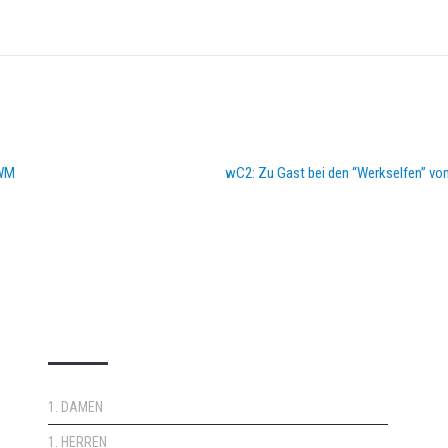
 WM
wC2: Zu Gast bei den “Werkselfen” v
DOPPELPASS
1. DAMEN
1. HERREN