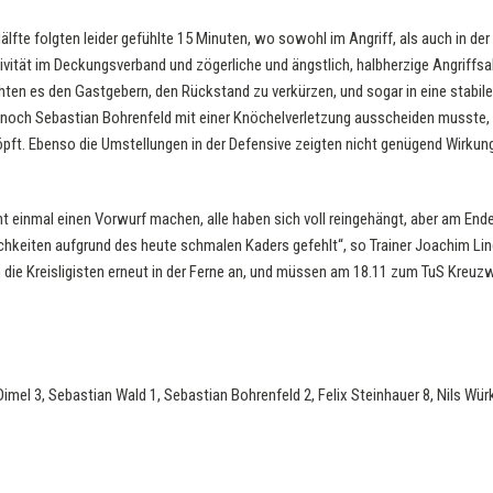
lfte folgten leider gefühlte 15 Minuten, wo sowohl im Angriff, als auch in der
vität im Deckungsverband und zögerliche und ängstlich, halbherzige Angriffsa
hten es den Gastgebern, den Rückstand zu verkürzen, und sogar in eine stabil
noch Sebastian Bohrenfeld mit einer Knöchelverletzung ausscheiden musste,
ft. Ebenso die Umstellungen in der Defensive zeigten nicht genügend Wirkung,
ht einmal einen Vorwurf machen, alle haben sich voll reingehängt, aber am En
ichkeiten aufgrund des heute schmalen Kaders gefehlt“, so Trainer Joachim Li
ie Kreisligisten erneut in der Ferne an, und müssen am 18.11 zum TuS Kreuzw
Dimel 3, Sebastian Wald 1, Sebastian Bohrenfeld 2, Felix Steinhauer 8, Nils Wür