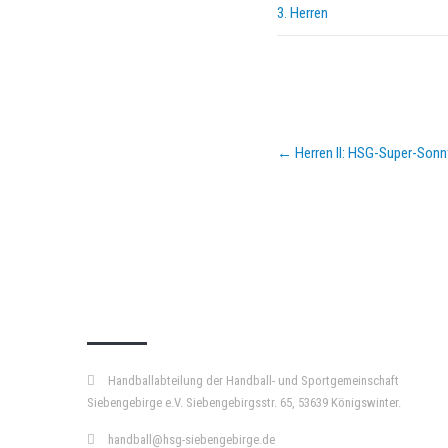
3. Herren
Post
←
Herren II: HSG-Super-Sonn
navigation
KURZPASS
Handballabteilung der Handball- und Sportgemeinschaft
Siebengebirge e.V. Siebengebirgsstr. 65, 53639 Königswinter.
handball@hsg-siebengebirge.de