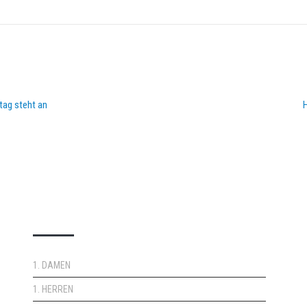
tag steht an
H
DOPPELPASS
1. DAMEN
1. HERREN