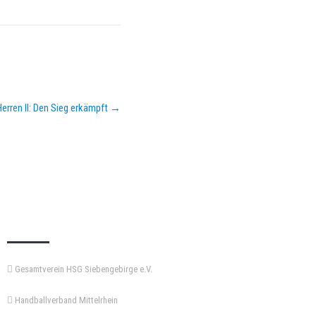
erren II: Den Sieg erkämpft
→
KEMPA-PASS
Gesamtverein HSG Siebengebirge e.V.
Handballverband Mittelrhein