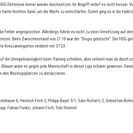
HSG Defensive immer wieder durchsetzen. Im Angriff verlief es nicht besser. Vi
hatte leichtes Spiel, um die Würfe zu entschärfen. Somit ging es in die Halbze
ie Fehler angesprochen. Allerdings führte es nicht zu einer Umsetzung auf dem 
gentore. Beim Zwischenstand von 21:10 war der “Drops gelutscht”. Der HSG gel
te Kreuzweingarten verdient mit 37:23.
uf die Unregelmässigkeit beim Training schieben, aber verlernt man da durch 
ün-Blauen wäre es gegen jede Mannschaft in dieser Liga schwer gewesen. Dar
n den Abstiegsplätzen zu distanzieren.
teinhauer 6, Heinrich Fech 2, Philipp Bayer 3/1, Sam Richartz 2, Sebastian Bohr
opp, Fabian Funke, Johann Fech, Tobi Steimel