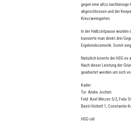
gegen eine allzu nachlässige 
abgeschlossen und der Keeper 
Kreuzweingarten.
In der Halbzeitpause wurden d
kassierte man direkt drei Ge
Ergebniskosmetik. Somit sieg
Natürlich könnte die HSG es a
Nach dieser Leistung der Gr
gearbeitet werden um sich vo
Kader:
Tor: Andre Jochim
Feld: Axel Winzen 5/2, Felix S
Basti Hörbelt 1, Constantin K
HSG olé