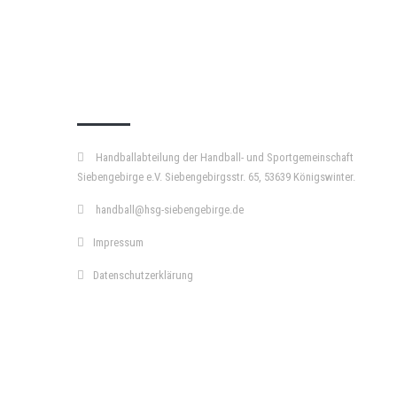
KURZPASS
Handballabteilung der Handball- und Sportgemeinschaft
Siebengebirge e.V. Siebengebirgsstr. 65, 53639 Königswinter.
handball@hsg-siebengebirge.de
Impressum
Datenschutzerklärung