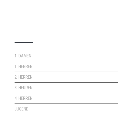
DOPPELPASS
1. DAMEN
1. HERREN
2. HERREN
3. HERREN
4. HERREN
JUGEND