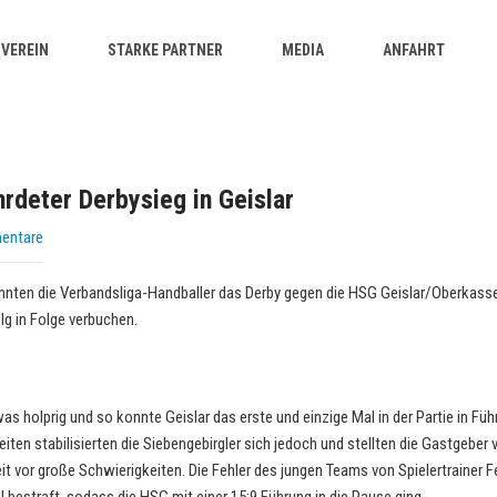
VEREIN
STARKE PARTNER
MEDIA
ANFAHRT
hrdeter Derbysieg in Geislar
entare
en die Verbandsliga-Handballer das Derby gegen die HSG Geislar/Oberkassel
lg in Folge verbuchen.
as holprig und so konnte Geislar das erste und einzige Mal in der Partie in Fü
iten stabilisierten die Siebengebirgler sich jedoch und stellten die Gastgeber 
 vor große Schwierigkeiten. Die Fehler des jungen Teams von Spielertrainer