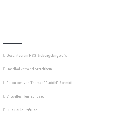
KEMPA-PASS
Gesamtverein HSG Siebengebirge e.V.
Handballverband Mittelrhein
Fotoalben von Thomas "Buddhi" Schmidt
Virtuelles Heimatmuseum
Luis Paulo Stiftung