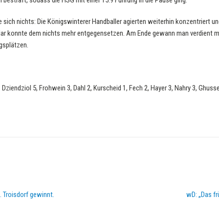
 bestraft, sodass die HSG mit einer 15:9 Führung in die Pause ging.
 sich nichts: Die Königswinterer Handballer agierten weiterhin konzentriert 
slar konnte dem nichts mehr entgegensetzen. Am Ende gewann man verdient mit
gsplätzen.
. Dziendziol 5, Frohwein 3, Dahl 2, Kurscheid 1, Fech 2, Hayer 3, Nahry 3, Ghuss
d. Troisdorf gewinnt.
wD: „Das fr