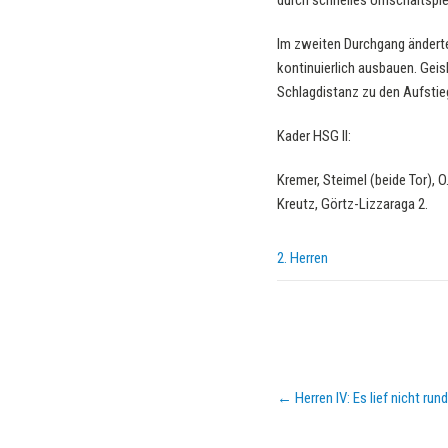
durch schnelles Umschaltspiel
Im zweiten Durchgang änderte
kontinuierlich ausbauen. Gei
Schlagdistanz zu den Aufstie
Kader HSG II:
Kremer, Steimel (beide Tor), O
Kreutz, Görtz-Lizzaraga 2.
2. Herren
Post
←
Herren IV: Es lief nicht run
navigation