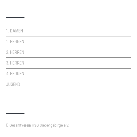
DOPPELPASS
1. DAMEN
1. HERREN
2. HERREN
3. HERREN
4. HERREN
JUGEND
KEMPA-PASS
Gesamtverein HSG Siebengebirge e.V.