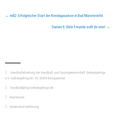
Post
←
mB2: Erfolgreicher Start der Kreisligasaison in Bad Münstereifel
navigation
Damen II: Viele Freunde sollt ihr sein!
→
KURZPASS
Handballabteilung der Handball- und Sportgemeinschaft Siebengebirge
e.V. Siebengebirgsstr. 65, 53639 Königswinter.
handball@hsg-siebengebirge.de
Impressum
Datenschutzerklärung