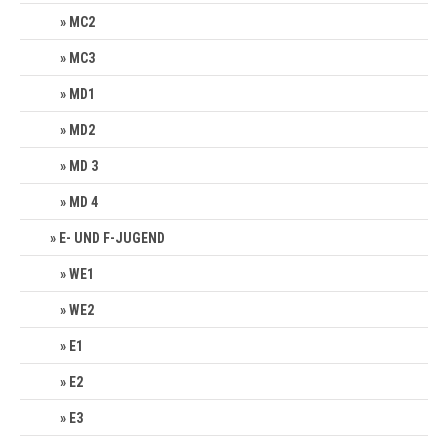
MC2
MC3
MD1
MD2
MD 3
MD 4
E- UND F-JUGEND
WE1
WE2
E1
E2
E3