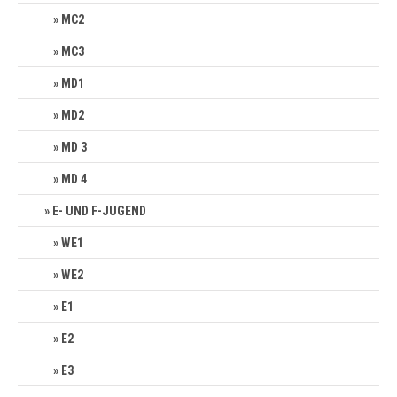
MC2
MC3
MD1
MD2
MD 3
MD 4
E- UND F-JUGEND
WE1
WE2
E1
E2
E3