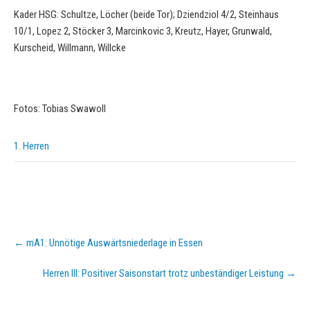
Kader HSG: Schultze, Löcher (beide Tor); Dziendziol 4/2, Steinhaus
10/1, Lopez 2, Stöcker 3, Marcinkovic 3, Kreutz, Hayer, Grunwald,
Kurscheid, Willmann, Willcke
Fotos: Tobias Swawoll
1. Herren
Post
←
mA1: Unnötige Auswärtsniederlage in Essen
navigation
Herren III: Positiver Saisonstart trotz unbeständiger Leistung
→