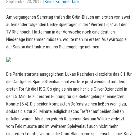
September 23, 2019
|
Keine Kommentare
Am vergangenen Samstag trafen die Grün-Blauen am ersten von zwei
aufeinander folgenden Derby-Spieltagen in der “Vierten Liga” auf den
TV Rheinbach. Hatte man in der Vorwoche noch eine deutlich
Niederlage hinnehmen müssen, wollte man im ersten Auswärtsspiel
der Saison die Punkte mit ins Siebengebirge nehmen.
Die Partie startete ausgeglichen: Lukas Kazimierski erzielte das 0:1 für
die Gastgeber, Bjarne Steinhaus antwortete postwendend mit dem
ersten Tor für die HSG. So ging es hin und her, bis Oliver Dziendziol in
der 15. Minute zur ersten Führung für die Siebengebirgler einnetzen
konnte (5:4). Die beiden kompakten Defensivreihen ließen wenig zu,
sodass bis zur 20. Minute lediglich sechs Treffer auf beiden Seiten
gefallen waren. Als dann jedoch Regisseur Bastian Willcke verletzt
vom Feld musste und im weiteren Spielverlauf auch nicht mehr
eingreifen konnte, verloren die Grün-Blauen ihre spielerische Linie. Kurz