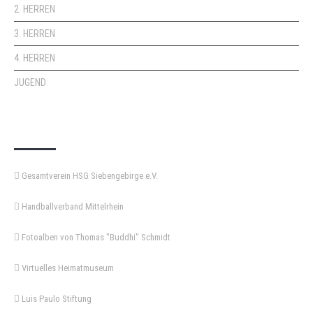
2. HERREN
3. HERREN
4. HERREN
JUGEND
KEMPA-PASS
Gesamtverein HSG Siebengebirge e.V.
Handballverband Mittelrhein
Fotoalben von Thomas "Buddhi" Schmidt
Virtuelles Heimatmuseum
Luis Paulo Stiftung