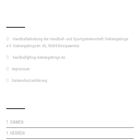
KURZPASS
Handballabteilung der Handball- und Sportgemeinschaft Siebengebirge
e.V. Siebengebirgsstr. 65, 53639 Königswinter.
handball@hsg-siebengebirge.de
Impressum
Datenschutzerklärung
DOPPELPASS
1. DAMEN
1. HERREN