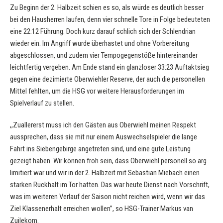
Zu Beginn der 2. Halbzeit schien es so, als würde es deutlich besser
bei den Hausherren laufen, denn vier schnelle Tore in Folge bedeuteten
eine 22:12 Führung. Doch kurz darauf schlich sich der Schlendrian
wieder ein. Im Angriff wurde überhastet und ohne Vorbereitung
abgeschlossen, und zudem vier Tempogegenstöße hintereinander
leichtfertig vergeben. Am Ende stand ein glanzloser 33:23 Auftaktsieg
gegen eine dezimierte Oberwiehler Reserve, der auch die personellen
Mittel fehlten, um die HSG vor weitere Herausforderungen im
Spielverlauf zu stellen.
,,Zuallererst muss ich den Gästen aus Oberwiehl meinen Respekt
aussprechen, dass sie mit nur einem Auswechselspieler die lange
Fahrt ins Siebengebirge angetreten sind, und eine gute Leistung
gezeigt haben. Wir können froh sein, dass Oberwiehl personell so arg
limitiert war und wir in der 2. Halbzeit mit Sebastian Miebach einen
starken Rückhalt im Tor hatten. Das war heute Dienst nach Vorschrift,
was im weiteren Verlauf der Saison nicht reichen wird, wenn wir das
Ziel Klassenerhalt erreichen wollen”, so HSG-Trainer Markus van
Zuilekom.