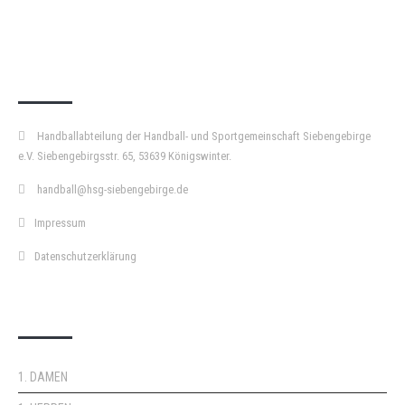
KURZPASS
Handballabteilung der Handball- und Sportgemeinschaft Siebengebirge
e.V. Siebengebirgsstr. 65, 53639 Königswinter.
handball@hsg-siebengebirge.de
Impressum
Datenschutzerklärung
DOPPELPASS
1. DAMEN