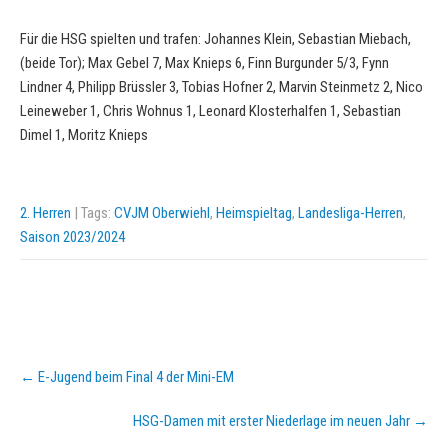
Für die HSG spielten und trafen: Johannes Klein, Sebastian Miebach,
(beide Tor); Max Gebel 7, Max Knieps 6, Finn Burgunder 5/3, Fynn
Lindner 4, Philipp Brüssler 3, Tobias Hofner 2, Marvin Steinmetz 2, Nico
Leineweber 1, Chris Wohnus 1, Leonard Klosterhalfen 1, Sebastian
Dimel 1, Moritz Knieps
2. Herren
| Tags:
CVJM Oberwiehl
,
Heimspieltag
,
Landesliga-Herren
,
Saison 2023/2024
Post
←
E-Jugend beim Final 4 der Mini-EM
navigation
HSG-Damen mit erster Niederlage im neuen Jahr
→