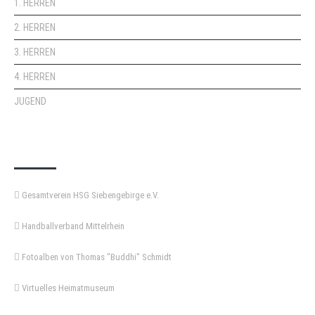
1. HERREN
2. HERREN
3. HERREN
4. HERREN
JUGEND
KEMPA-PASS
Gesamtverein HSG Siebengebirge e.V.
Handballverband Mittelrhein
Fotoalben von Thomas "Buddhi" Schmidt
Virtuelles Heimatmuseum