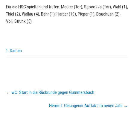
Für die HSG spielten und trafen: Meurer (Tor), Scocozza (Tor), Wahl (1),
Thiel (2), Wallau (4), Behr (1), Harder (10), Pieper (1), Bouchuari (2),
Voll, Strunk (5)
1. Damen
Post
←
wC: Start in die Rückrunde gegen Gummersbach
navigation
Herren I: Gelungener Auftakt im neuen Jahr
→