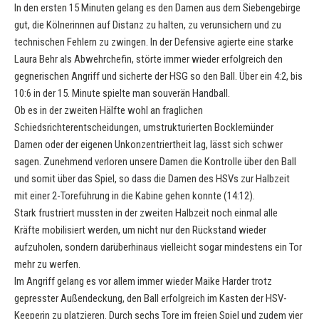
In den ersten 15 Minuten gelang es den Damen aus dem Siebengebirge
gut, die Kölnerinnen auf Distanz zu halten, zu verunsichern und zu
technischen Fehlern zu zwingen. In der Defensive agierte eine starke
Laura Behr als Abwehrchefin, störte immer wieder erfolgreich den
gegnerischen Angriff und sicherte der HSG so den Ball. Über ein 4:2, bis
10:6 in der 15. Minute spielte man souverän Handball.
Ob es in der zweiten Hälfte wohl an fraglichen
Schiedsrichterentscheidungen, umstrukturierten Bocklemünder
Damen oder der eigenen Unkonzentriertheit lag, lässt sich schwer
sagen. Zunehmend verloren unsere Damen die Kontrolle über den Ball
und somit über das Spiel, so dass die Damen des HSVs zur Halbzeit
mit einer 2-Toreführung in die Kabine gehen konnte (14:12).
Stark frustriert mussten in der zweiten Halbzeit noch einmal alle
Kräfte mobilisiert werden, um nicht nur den Rückstand wieder
aufzuholen, sondern darüberhinaus vielleicht sogar mindestens ein Tor
mehr zu werfen.
Im Angriff gelang es vor allem immer wieder Maike Harder trotz
gepresster Außendeckung, den Ball erfolgreich im Kasten der HSV-
Keeperin zu platzieren. Durch sechs Tore im freien Spiel und zudem vier