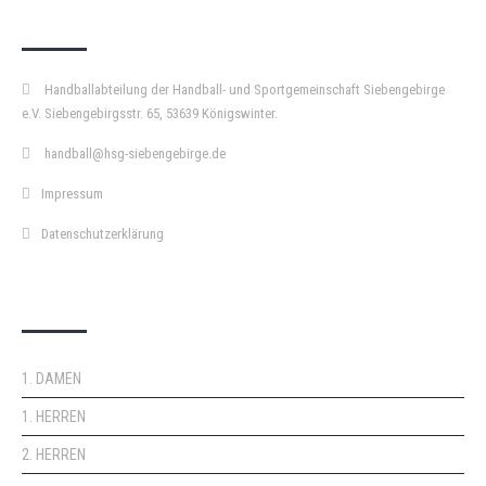
KURZPASS
Handballabteilung der Handball- und Sportgemeinschaft Siebengebirge
e.V. Siebengebirgsstr. 65, 53639 Königswinter.
handball@hsg-siebengebirge.de
Impressum
Datenschutzerklärung
DOPPELPASS
1. DAMEN
1. HERREN
2. HERREN