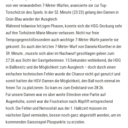
von vier verwandelten 7-Meter-Würfen, avancierte sie zur Top-
Torschützin des Spiels. In der 52. Minute (23:23) gelang den Damen in
Grün-Blau wieder der Ausgleich.
Während teilweise hitzigen Phasen, konnte sich die HSG-Deckung sehr
auf ihre Torhüterin Marie Meurer verlassen. Nicht nur freie
Tempogegenstößesondern auch wichtige 7-Meter-Würfe parierte sie
gekonnt. So auch den letzten 7-Meter-Wurf von Daniela Kloether in der
59. Minute , musste sich aber im Nachwurf geschlagen geben zum
27:26 aus Sicht der Gastgeberinnen. 15 Sekunden verbleibend, die HSG
in Ballbesitz und die Möglichkeit zum Ausgleich – doch durch einen
einfachen technischen Fehler wurde die Chance nicht gut genutzt und
somit hatten die HSV-Damen die Möglichkeit, den Ball noch einmal im
freien Tor zu platzieren. So kam es zum Endstand von 28:26.
Für unsere Damen war es über weite Strecken eine Partie auf
Augenhöhe, somit war die Frustration nach Abpfiff entsprechend
hoch. Die Fehler und Nervosität aus der 1. Halbzeit müssen im
nächsten Spiel vermieden, besser noch ganz abgestellt werden, um im
kommenden Saisonspiel Pluspunkte zu erzielen.