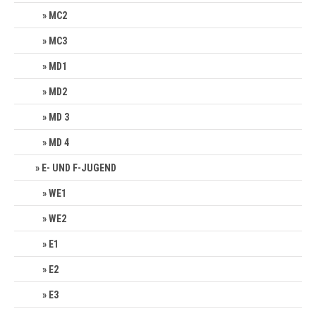
MC2
MC3
MD1
MD2
MD 3
MD 4
E- UND F-JUGEND
WE1
WE2
E1
E2
E3