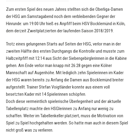
Zum ersten Spiel des neuen Jahres stellten sich die Oberliga-Damen
der HSG am Samstagabend noch dem verbleibenden Gegner der
Hinrunde: um 19:00 Uhr hieß es Anpfiff beim HSV Bocklemünd in Köln,
dem derzeit Zweitplatzierten der laufenden Saison 2018/2019.
Trotz eines gelungenen Starts auf Seiten der HSG, verlor man in der
zweiten Hälfte des ersten Durchgangs die Kontrolle und musste zum
Halbzeitpfiff mit 12:14 aus Sicht der Siebengebirglerinnen in die Kabine
gehen. Am Ende verlor man knapp mit 26:28 gegen eine Kölner
Mannschaft auf Augenhöhe. Mit lediglich zehn Spielerinnen im Kader
der HSG waren bereits zu Anfang die Damen aus Bocklemünd breiter
aufgestellt. Trainer Stefan Voigtländer konnte aus einem voll
besetzten Kader mit 14 Spielerinnen schöpfen.
Doch diese vermeintlich spielerische Überlegenheit und der aktuelle
Tabellenplatz machte den HSGlerinnen zu Anfang nur wenig zu
schaffen. Weiter im Tabellenkeller platziert, muss die Motivation von
Spiel zu Spiel hochgehalten werden. So hatte man auch in diesem Spiel
nicht groß was zu verlieren.