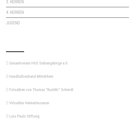
3. HERREN
4. HERREN
JUGEND
KEMPA-PASS
Gesamtverein HSG Siebengebirge e.V.
Handballverband Mittelrhein
Fotoalben von Thomas "Buddhi" Schmidt
Virtuelles Heimatmuseum
Luis Paulo Stiftung