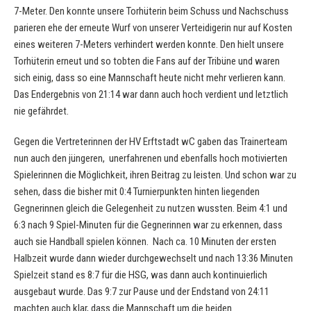
7-Meter. Den konnte unsere Torhüterin beim Schuss und Nachschuss
parieren ehe der erneute Wurf von unserer Verteidigerin nur auf Kosten
eines weiteren 7-Meters verhindert werden konnte. Den hielt unsere
Torhüterin erneut und so tobten die Fans auf der Tribüne und waren
sich einig, dass so eine Mannschaft heute nicht mehr verlieren kann.
Das Endergebnis von 21:14 war dann auch hoch verdient und letztlich
nie gefährdet.
Gegen die Vertreterinnen der HV Erftstadt wC gaben das Trainerteam
nun auch den jüngeren, unerfahrenen und ebenfalls hoch motivierten
Spielerinnen die Möglichkeit, ihren Beitrag zu leisten. Und schon war zu
sehen, dass die bisher mit 0:4 Turnierpunkten hinten liegenden
Gegnerinnen gleich die Gelegenheit zu nutzen wussten. Beim 4:1 und
6:3 nach 9 Spiel-Minuten für die Gegnerinnen war zu erkennen, dass
auch sie Handball spielen können. Nach ca. 10 Minuten der ersten
Halbzeit wurde dann wieder durchgewechselt und nach 13:36 Minuten
Spielzeit stand es 8:7 für die HSG, was dann auch kontinuierlich
ausgebaut wurde. Das 9:7 zur Pause und der Endstand von 24:11
machten auch klar, dass die Mannschaft um die beiden