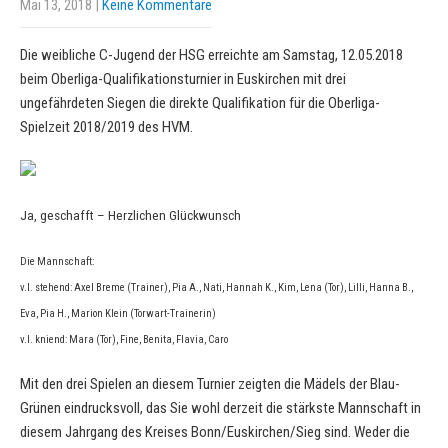
Mai 13, 2018
|
Keine Kommentare
Die weibliche C-Jugend der HSG erreichte am Samstag, 12.05.2018
beim Oberliga-Qualifikationsturnier in Euskirchen mit drei
ungefährdeten Siegen die direkte Qualifikation für die Oberliga-
Spielzeit 2018/2019 des HVM.
Ja, geschafft – Herzlichen Glückwunsch
Die Mannschaft:
v.l. stehend: Axel Breme (Trainer), Pia A., Nati, Hannah K., Kim, Lena (Tor), Lilli, Hanna B.,
Eva, Pia H., Marion Klein (Torwart-Trainerin)
v.l. kniend: Mara (Tor), Fine, Benita, Flavia, Caro
Mit den drei Spielen an diesem Turnier zeigten die Mädels der Blau-
Grünen eindrucksvoll, das Sie wohl derzeit die stärkste Mannschaft in
diesem Jahrgang des Kreises Bonn/Euskirchen/Sieg sind. Weder die