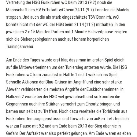
Vertretung der HSG Euskirchen wC beim 20:13 (9:2) noch die
Mannschaft des HV Erftstadt wC beim 24:11 (9:7) konnten die Mädels
stoppen. Und auch die als stark eingeschätzte TSV Bonn rrh. wC
konnte nicht mit der wC der HSG beim 21:14 (11:8) mithalten. In den
jeweiligen 2 x 15 Minuten Partien mit 1 Minute Halbzeitpause zeigten
sich die Siebengebirglerinnen auch auf hohem körperlichen
Trainingsniveau.
Am Ende des Tages wurde erst klar, dass man im ersten Spiel gleich
auf die Mitbewerberinnen um den Tuniersieg antreten würde. Die HSG
Euskirchen wC kam zunächst in Hälfte 1 nicht wirklich ins Spiel.
Schnelle Aktionen der Blau-Grünen im Angriff und eine sehr starke
Abwehr verhinderten die meisten Angriffe der Euskirchenerinnen. In
Halbzeit 2 wurde bei der HSG viel gewechselt und so konnten die
Gegnerinnen auch ihre Stärken vermehrt zum Einsatz bringen und
kamen nun selbst zu Treffern. Noch dazu vereitelte die Torhüterin aus
Euskirchen Tempogegenstösse und Torwürfe von außen. Letztendlich
war zur Pause mit 9:2 und am Ende beim 20:13 der Sieg aber nie in
Gefahr. Der Auftakt war also perfekt gelungen. Am Ende waren es eben