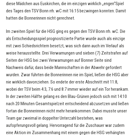
diese Mädchen aus Euskirchen, die im einzigen wirklich „engen“Spiel
des Tages den TSV Bonn rrh. wC mit 16:15 bezwingen konnten. Damit
hatten die Bonnerinnen nicht gerechnet.
Im zweiten Spiel für die HSG ging es gegen den TSV Bonn rrh. wC. Die
als Entscheidungsspiel prognostizierte Partie wurde auch als einzige
mit zwei Schiedsrichtern besetzt, was sich dann auch im Verlauf als
weise herausstellte. Drei Verwarnungen und sieben (7) Zeitstrafen auf
Seiten der HSG bei zwei Verwarnungen auf Bonner Seite sind
Nachweis dafür, dass beide Mannschaften in der Abwehr gefordert
wurden. Zwar führten die Bonnerinnen nie im Spiel, ließen die HSG aber
nie wirklich davonziehen. So endete der erste Abschnitt mit 11:8,
wobei der TSV beim 4:3, 7:6 und 8:7 immer wieder auf ein Tor herankam.
In der zweiten Hälfte gelang es den Blau-Grünen jedoch sich mit 14:10
nach 20 Minuten Gesamtspielzeit entscheidend abzusetzen und ließen
fortan die Bonnerinnen nicht mehr herankommen. Dabei musste unser
Team gar zweimal in doppelter Unterzahl bestehen, was
aufopferungsvoll gelang. Hervorragend für die Zuschauer war zudem
eine Aktion im Zusammenhang mit einem gegen die HSG verhängten