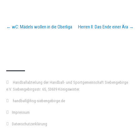
Post
←
wC: Mädels wollen in die Oberliga
Herren II: Das Ende einer Ära
→
navigation
KURZPASS
Handballabteilung der Handball- und Sportgemeinschaft Siebengebirge
e.V. Siebengebirgsstr. 65, 53639 Königswinter.
handball@hsg-siebengebirge.de
Impressum
Datenschutzerklärung