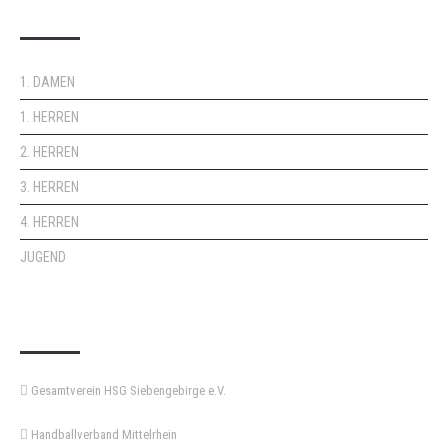
DOPPELPASS
1. DAMEN
1. HERREN
2. HERREN
3. HERREN
4. HERREN
JUGEND
KEMPA-PASS
Gesamtverein HSG Siebengebirge e.V.
Handballverband Mittelrhein