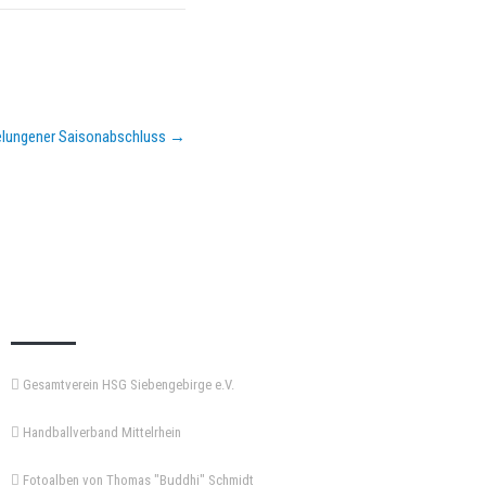
 gelungener Saisonabschluss
→
KEMPA-PASS
Gesamtverein HSG Siebengebirge e.V.
Handballverband Mittelrhein
Fotoalben von Thomas "Buddhi" Schmidt