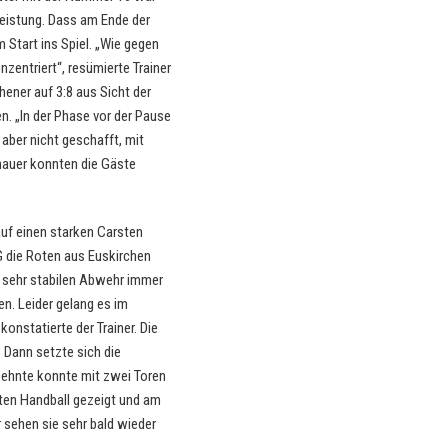
Leistung. Dass am Ende der
 Start ins Spiel. „Wie gegen
zentriert“, resümierte Trainer
ener auf 3:8 aus Sicht der
n. „In der Phase vor der Pause
aber nicht geschafft, mit
hauer konnten die Gäste
auf einen starken Carsten
G die Roten aus Euskirchen
r sehr stabilen Abwehr immer
n. Leider gelang es im
onstatierte der Trainer. Die
 Dann setzte sich die
izehnte konnte mit zwei Toren
ten Handball gezeigt und am
r sehen sie sehr bald wieder