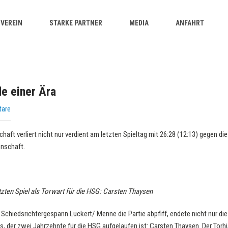
VEREIN
STARKE PARTNER
MEDIA
ANFAHRT
de einer Ära
tare
ft verliert nicht nur verdient am letzten Spieltag mit 26:28 (12:13) gegen d
nnschaft.
zten Spiel als Torwart für die HSG: Carsten Thaysen
 Schiedsrichtergespann Lückert/ Menne die Partie abpfiff, endete nicht nur d
s, der zwei Jahrzehnte für die HSG aufgelaufen ist: Carsten Thaysen. Der Tor