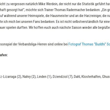
icht zu vergessen natürlich Mike Werdein, der nicht nur die Statistik geführt h
aft gesorgt hat“, möchte sich Trainer Thomas Radermacher bedanken. „Ein gr
 während unserer Heimspiele, die Hausmeister und an die Harzreiniger, die na
 ich mich bei unseren Fans bedanken. Es ist nicht selbstverständlich für ein
uer spielen durften. Wir hoffen euch auch nächste Saison wieder alle begrüßen
isonspiel der Verbandsliga-Herren sind online bei
Fotograf Thomas “Buddhi” S
rafen:
z-Lizarraga (2), Nahry (2), Linden (1), Dziendziol (7), Dahl, Klosterhalfen, Ghus