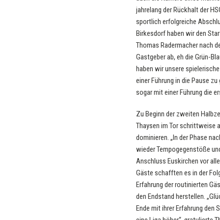
jahrelang der Rückhalt der H
sportlich erfolgreiche Abschl
Birkesdorf haben wir den Star
Thomas Radermacher nach dem S
Gastgeber ab, eh die Grün-Bla
haben wir unsere spielerische
einer Führung in die Pause z
sogar mit einer Führung die e
Zu Beginn der zweiten Halbze
Thaysen im Tor schrittweise a
dominieren. „In der Phase nac
wieder Tempogegenstöße und s
Anschluss Euskirchen vor alle
Gäste schafften es in der Fol
Erfahrung der routinierten G
den Endstand herstellen. „Gl
Ende mit ihrer Erfahrung den 