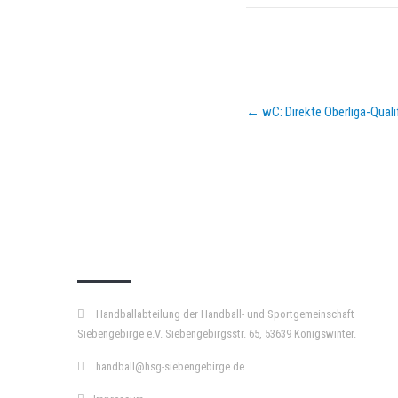
Post
←
wC: Direkte Oberliga-Qualif
navigation
KURZPASS
Handballabteilung der Handball- und Sportgemeinschaft
Siebengebirge e.V. Siebengebirgsstr. 65, 53639 Königswinter.
handball@hsg-siebengebirge.de