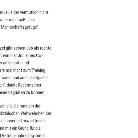
uel leider vermutlich nicht
wo er regelmäßig als
im Mannschaftsgefüge“,
zel gibt seinen Job als rechte
t wird der Job eines Co-
er an Einsatz und
ers mal nicht zum Training
rainer und auch die Spieler
den“, dankt Radermacher
ainer begrüßen zu können.
ch alle die rund um die
medizinischen Wehwehchen der
 an unseren Torwarttrainer
nd mit ein Grund für die
d Betreuer jahrelang immer