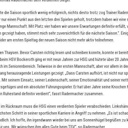
 Thomas Radermacher dem verdienten Sieger.
te die Saison sportlich wenig erfolgreich, nichts desto trotz zog Trainer Rade
 nur einen Punkt aus den letzten drei Spielen geholt, trotzdem haben wir eine 
unge Mannschaft. Mit Platz vier haben wir unsere Erwartungen definitiv erfüllt, 
ch gezeigt haben, stimmt mich sehr zuversichtlich für die nächste Saison.“. Ein
der am ersten Spieltag der neuen Saison nicht mehr aktiv teilnehmen.
ten Thaysen. Bevor Carsten richtig lesen und schreiben konnte, konnte er berei
 beim HSV Bockeroth ging er mit neun Jahren zur HSG und hütete über 20 Jahre
m Seniorenbereich. Teilweise in der ersten Mannschaft, aber vor allem in der
ang herausragende Leistungen gezeigt. „Dass Carsten aufhört, ist nicht nur spo
 Mit seinem Einsatz, seiner Leidenschaft, seiner Emotionalität und seiner nett
sgefüges und ein absoluter Führungsspieler. Er hat über Jahre seine Knochen f
hen Ruhestand definitiv verdient“, fasst Radermacher zusammen.
h im Rückraum muss die HSG einen verdienten Spieler verabschieden. Linkshän
sten Schritt in seiner sportlichen Karriere in Angriff zu nehmen. „Es ist scha
ändlich. Ich hoffe, ihn irgendwann wieder bei uns am Sonnenhügel begrüßen zu k
für uns. Wir wünschen ihm alles Gute beim TSV“, so Radermacher.