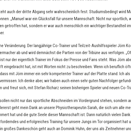
eht auch der dritte Abgang sehr wahrscheinlich fest. Studiumsbedingt wird Man
nnen. „Manuel war ein Glücksfall für unsere Mannschaft. Nicht nur sportlich, 
 getroffen hat, sondern er war auch menschlich ein wichtiger Bestandteil 
er.
ne Veränderung. Der langjährige Co-Trainer und Teilzeit-Aushilfsspieler Jörn Ko
rmacher ab und wird demnächst die Partien von der Tribüne aus verfolgen. „Of
ist nur der eigentlich Trainer im Fokus der Presse und Fans steht. Was Jörn ab
t eingebracht hat, ist mit Worten nicht zu beschreiben. Wenn ich beruflich öft
ss mit Jörn immer ein sehr kompetenter Trainer auf der Platte stand. Ich als T
ermissen. Ich denke aber, wir haben auch einen sehr guten Nachfolger gefun
und freut sich, mit Stefan Richarz seinen bisherigen Spieler und neuen Co-Tr
ollen nicht nur das sportliche Abschneiden im Vordergrund stehen, sondern au
lererst geht mein Dank an unsere Physiotherapeutin Sarah, die sich um alle 
mmert hat und die gute Seele dieser Mannschaft ist. Dann natürlich vielen Dank
forderndes und erfolgreiches Training für unsere Jungs im Tor organisiert hat u
 Ein großes Dankeschön geht auch an Dominik Huhn, der uns als Zeitnehmer un