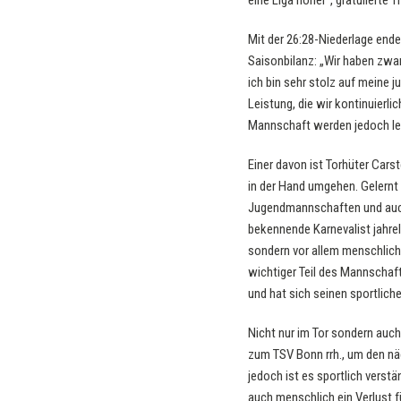
eine Liga höher“, gratulierte
Mit der 26:28-Niederlage ende
Saisonbilanz: „Wir haben zwar
ich bin sehr stolz auf meine j
Leistung, die wir kontinuierli
Mannschaft werden jedoch lei
Einer davon ist Torhüter Cars
in der Hand umgehen. Gelernt
Jugendmannschaften und auch i
bekennende Karnevalist jahrel
sondern vor allem menschlich.
wichtiger Teil des Mannschaft
und hat sich seinen sportlic
Nicht nur im Tor sondern auc
zum TSV Bonn rrh., um den näch
jedoch ist es sportlich verst
auch menschlich ein Verlust 