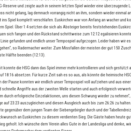
SG-Reserve und zeigte auch in seinem letzten Spiel wieder eine überzeugende 
uss nicht gelang, lag demnach vorrangig nicht an ihm, sondern wieder einmal am
t ins Spiel komplett verschlafen. Euskirchen war von Anfang an wacher und kon
piel. Über 1:4 setzten die sich als Absteiger bereits feststehenden Euskirch
uen sich fangen und den Rückstand schrittweise zum 12:12 egalisieren konnte
 Linie gefunden und endlich unser Tempospiel aufgezogen. Leider haben wir es 
u gehen“, so Radermacher weiter. Zum Missfallen der meisten der gut 150 Zusc
rste Hälfte beenden (12:13).
it konnte die HSG dann das Spiel immer mehr kontrollieren und sich gestützt 
uf 18:16 absetzen. Für kurze Zeit sah es so aus, als könnte die heimische HS
h der Pause konnten wir endlich unser Tempospiel voll aufziehen und aus eine
chnelle Angriffe aus der zweiten Welle starten und auch erfolgreich verwerte
m durch erfolgreiche Einzelaktionen, uns diesen Schwung wieder zu nehmen“, k
ge auf 23:23 auszugleichen und diesen Ausgleich auch bis zum 26:26 zu halten.
äste gegenüber dem jungen Team der Siebengebirgler durch und der Tabellendre
ückwunsch an Euskirchen zu diesem verdienten Sieg. Die Gäste haben heute gu
Sieg geholt. Ich wünsche dem Verein alles Gute in der Landesliga und denke, wi