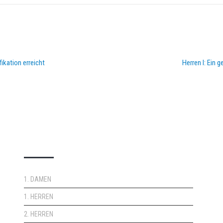
ikation erreicht
Herren I: Ein
DOPPELPASS
1. DAMEN
1. HERREN
2. HERREN