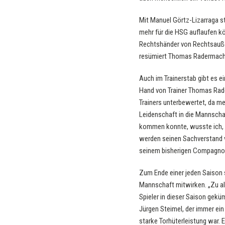
Mit Manuel Görtz-Lizarraga st
mehr für die HSG auflaufen kö
Rechtshänder von Rechtsaußen
resümiert Thomas Radermach
Auch im Trainerstab gibt es ei
Hand von Trainer Thomas Rade
Trainers unterbewertet, da me
Leidenschaft in die Mannschaf
kommen konnte, wusste ich, da
werden seinen Sachverstand v
seinem bisherigen Compagnon 
Zum Ende einer jeden Saison s
Mannschaft mitwirken. „Zu al
Spieler in dieser Saison gekü
Jürgen Steimel, der immer ein 
starke Torhüterleistung war.