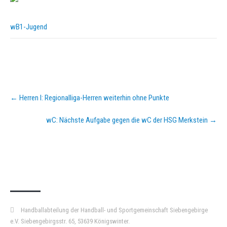
wB1-Jugend
Post
←
Herren I: Regionalliga-Herren weiterhin ohne Punkte
navigation
wC: Nächste Aufgabe gegen die wC der HSG Merkstein
→
KURZPASS
Handballabteilung der Handball- und Sportgemeinschaft Siebengebirge
e.V. Siebengebirgsstr. 65, 53639 Königswinter.