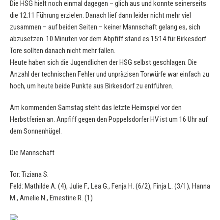
Die HSG hielt noch einmal dagegen – glich aus und konnte seinerseits
die 12:11 Führung erzielen. Danach lief dann leider nicht mehr viel
zusammen – auf beiden Seiten – keiner Mannschaft gelang es, sich
abzusetzen. 10 Minuten vor dem Abpfiff stand es 15:14 für Birkesdorf.
Tore sollten danach nicht mehr fallen.
Heute haben sich die Jugendlichen der HSG selbst geschlagen. Die
Anzahl der technischen Fehler und unpräzisen Torwürfe war einfach zu
hoch, um heute beide Punkte aus Birkesdorf zu entführen.
Am kommenden Samstag steht das letzte Heimspiel vor den
Herbstferien an. Anpfiff gegen den Poppelsdorfer HV ist um 16 Uhr auf
dem Sonnenhügel.
Die Mannschaft
Tor: Tiziana S.
Feld: Mathilde A. (4), Julie F., Lea G., Fenja H. (6/2), Finja L. (3/1), Hanna
M., Amelie N., Ernestine R. (1)