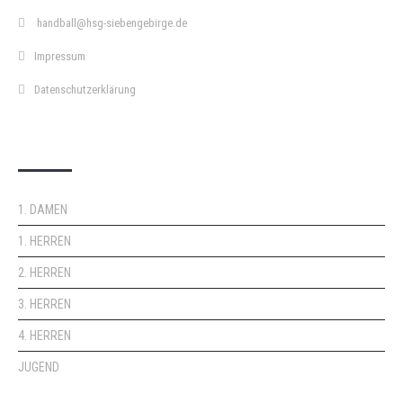
handball@hsg-siebengebirge.de
Impressum
Datenschutzerklärung
DOPPELPASS
1. DAMEN
1. HERREN
2. HERREN
3. HERREN
4. HERREN
JUGEND