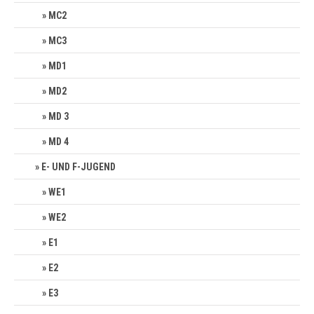
MC2
MC3
MD1
MD2
MD 3
MD 4
E- UND F-JUGEND
WE1
WE2
E1
E2
E3