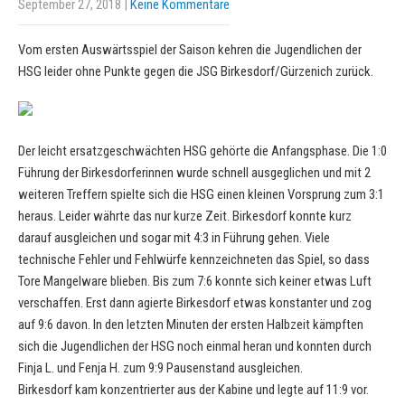
September 27, 2018
|
Keine Kommentare
Vom ersten Auswärtsspiel der Saison kehren die Jugendlichen der
HSG leider ohne Punkte gegen die JSG Birkesdorf/Gürzenich zurück.
Der leicht ersatzgeschwächten HSG gehörte die Anfangsphase. Die 1:0
Führung der Birkesdorferinnen wurde schnell ausgeglichen und mit 2
weiteren Treffern spielte sich die HSG einen kleinen Vorsprung zum 3:1
heraus. Leider währte das nur kurze Zeit. Birkesdorf konnte kurz
darauf ausgleichen und sogar mit 4:3 in Führung gehen. Viele
technische Fehler und Fehlwürfe kennzeichneten das Spiel, so dass
Tore Mangelware blieben. Bis zum 7:6 konnte sich keiner etwas Luft
verschaffen. Erst dann agierte Birkesdorf etwas konstanter und zog
auf 9:6 davon. In den letzten Minuten der ersten Halbzeit kämpften
sich die Jugendlichen der HSG noch einmal heran und konnten durch
Finja L. und Fenja H. zum 9:9 Pausenstand ausgleichen.
Birkesdorf kam konzentrierter aus der Kabine und legte auf 11:9 vor.