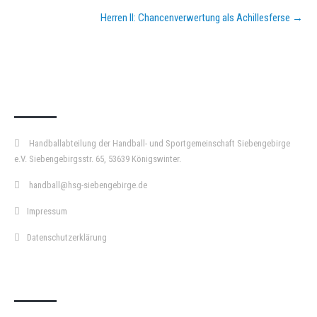
Herren II: Chancenverwertung als Achillesferse
→
KURZPASS
Handballabteilung der Handball- und Sportgemeinschaft Siebengebirge
e.V. Siebengebirgsstr. 65, 53639 Königswinter.
handball@hsg-siebengebirge.de
Impressum
Datenschutzerklärung
DOPPELPASS