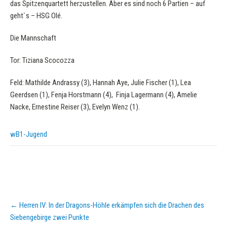
das Spitzenquartett herzustellen. Aber es sind noch 6 Partien – auf
geht`s – HSG Olé.
Die Mannschaft
Tor: Tiziana Scocozza
Feld: Mathilde Andrassy (3), Hannah Aye, Julie Fischer (1), Lea
Geerdsen (1), Fenja Horstmann (4), Finja Lagermann (4), Amelie
Nacke, Ernestine Reiser (3), Evelyn Wenz (1).
wB1-Jugend
Post
←
Herren IV: In der Dragons-Höhle erkämpfen sich die Drachen des
navigation
Siebengebirge zwei Punkte