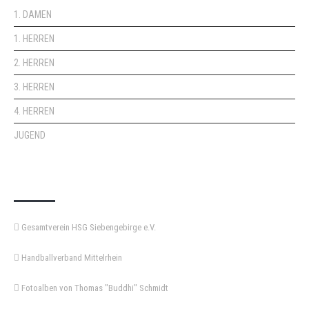
1. DAMEN
1. HERREN
2. HERREN
3. HERREN
4. HERREN
JUGEND
KEMPA-PASS
Gesamtverein HSG Siebengebirge e.V.
Handballverband Mittelrhein
Fotoalben von Thomas "Buddhi" Schmidt