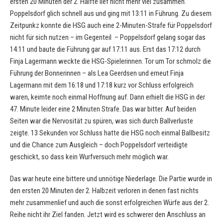
ersten 20 Minuten der 2. Hälfte lief nicht mehr viel zusammen.
Poppelsdorf glich schnell aus und ging mit 13:11 in Führung. Zu diesem
Zeitpunkz konnte die HSG auch eine 2-Minuten-Strafe für Poppelsdorf
nicht für sich nutzen – im Gegenteil – Poppelsdorf gelang sogar das
14:11 und baute die Führung gar auf 17:11 aus. Erst das 17:12 durch
Finja Lagermann weckte die HSG-Spielerinnen. Tor um Tor schmolz die
Führung der Bonnerinnen – als Lea Geerdsen und erneut Finja
Lagermann mit dem 16:18 und 17:18 kurz vor Schluss erfolgreich
waren, keimte noch einmal Hoffnung auf. Dann erhielt die HSG in der
47. Minute leider eine 2 Minuten Strafe. Das war bitter. Auf beiden
Seiten war die Nervosität zu spüren, was sich durch Ballverluste
zeigte. 13 Sekunden vor Schluss hatte die HSG noch einmal Ballbesitz
und die Chance zum Ausgleich – doch Poppelsdorf verteidigte
geschickt, so dass kein Wurfversuch mehr möglich war.
Das war heute eine bittere und unnötige Niederlage. Die Partie wurde in
den ersten 20 Minuten der 2. Halbzeit verloren in denen fast nichts
mehr zusammenlief und auch die sonst erfolgreichen Würfe aus der 2.
Reihe nicht ihr Ziel fanden. Jetzt wird es schwerer den Anschluss an