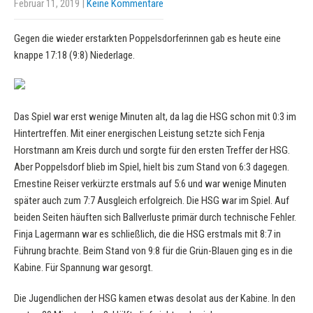
Februar 11, 2019
|
Keine Kommentare
Gegen die wieder erstarkten Poppelsdorferinnen gab es heute eine
knappe 17:18 (9:8) Niederlage.
Das Spiel war erst wenige Minuten alt, da lag die HSG schon mit 0:3 im
Hintertreffen. Mit einer energischen Leistung setzte sich Fenja
Horstmann am Kreis durch und sorgte für den ersten Treffer der HSG.
Aber Poppelsdorf blieb im Spiel, hielt bis zum Stand von 6:3 dagegen.
Ernestine Reiser verkürzte erstmals auf 5:6 und war wenige Minuten
später auch zum 7:7 Ausgleich erfolgreich. Die HSG war im Spiel. Auf
beiden Seiten häuften sich Ballverluste primär durch technische Fehler.
Finja Lagermann war es schließlich, die die HSG erstmals mit 8:7 in
Führung brachte. Beim Stand von 9:8 für die Grün-Blauen ging es in die
Kabine. Für Spannung war gesorgt.
Die Jugendlichen der HSG kamen etwas desolat aus der Kabine. In den