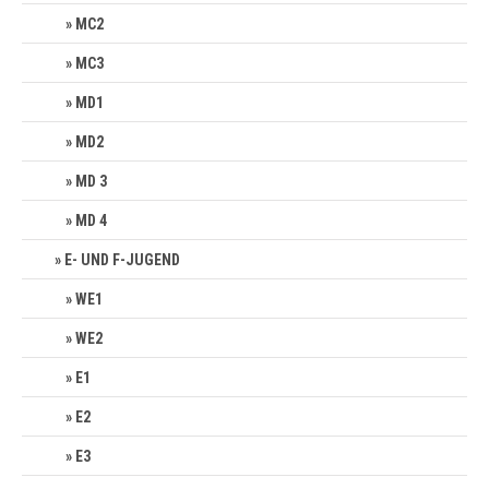
MC2
MC3
MD1
MD2
MD 3
MD 4
E- UND F-JUGEND
WE1
WE2
E1
E2
E3