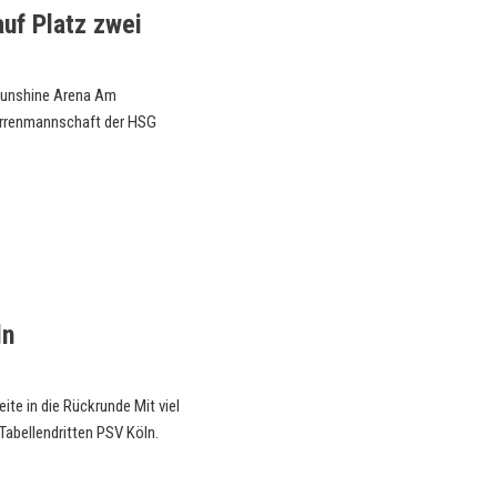
uf Platz zwei
Sunshine Arena Am
Herrenmannschaft der HSG
ln
ite in die Rückrunde Mit viel
abellendritten PSV Köln.