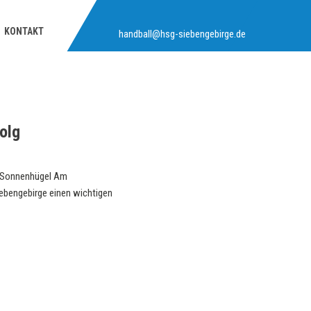
KONTAKT
handball@hsg-siebengebirge.de
olg
am Sonnenhügel Am
ebengebirge einen wichtigen