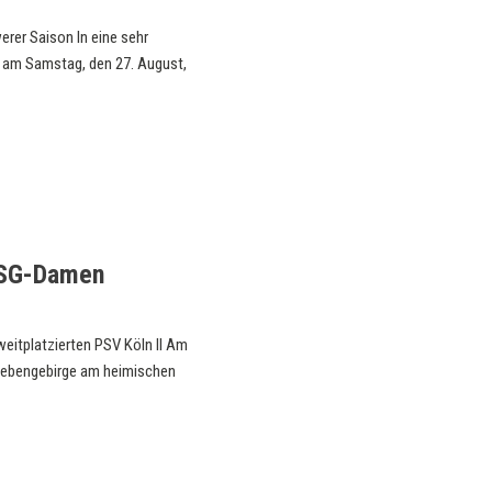
er Saison In eine sehr
 am Samstag, den 27. August,
HSG-Damen
itplatzierten PSV Köln II Am
Siebengebirge am heimischen