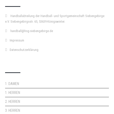
Handballabteilung der Handball- und Sportgemeinschaft Siebengebirge
e.V. Siebengebirgsstr. 65, 53639 Königswinter.
handball@hsg-siebengebirge.de
Impressum
Datenschutzerklärung
DOPPELPASS
1. DAMEN
1. HERREN
2. HERREN
3. HERREN