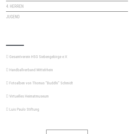
4. HERREN
JUGEND
KEMPA-PASS
Gesamtverein HSG Siebengebirge e.V.
Handballverband Mittelrhein
Fotoalben von Thomas "Buddhi" Schmidt
Virtuelles Heimatmuseum
Luis Paulo Stiftung