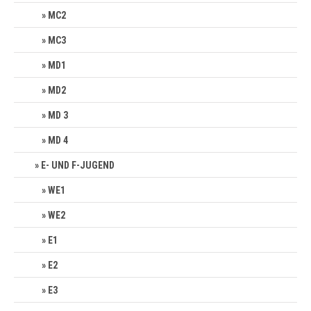
MC2
MC3
MD1
MD2
MD 3
MD 4
E- UND F-JUGEND
WE1
WE2
E1
E2
E3