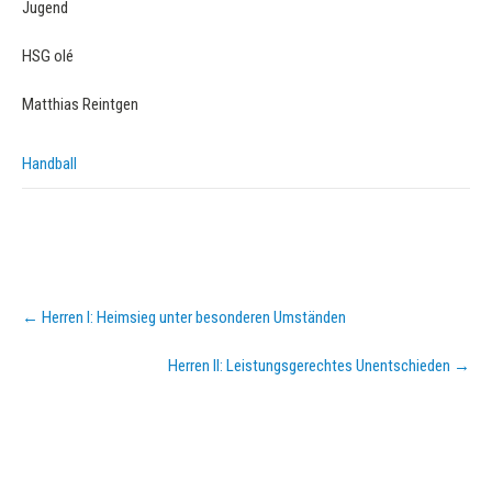
HSG olé
Matthias Reintgen
Handball
Post
←
Herren I: Heimsieg unter besonderen Umständen
navigation
Herren II: Leistungsgerechtes Unentschieden
→
KURZPASS