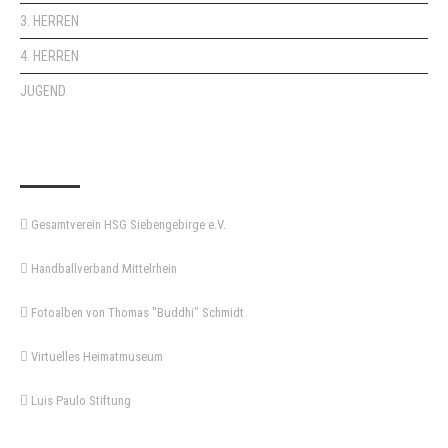
3. HERREN
4. HERREN
JUGEND
KEMPA-PASS
Gesamtverein HSG Siebengebirge e.V.
Handballverband Mittelrhein
Fotoalben von Thomas "Buddhi" Schmidt
Virtuelles Heimatmuseum
Luis Paulo Stiftung