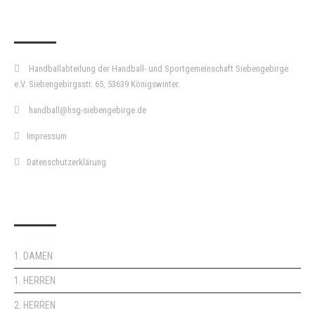
KURZPASS
Handballabteilung der Handball- und Sportgemeinschaft Siebengebirge
e.V. Siebengebirgsstr. 65, 53639 Königswinter.
handball@hsg-siebengebirge.de
Impressum
Datenschutzerklärung
DOPPELPASS
1. DAMEN
1. HERREN
2. HERREN