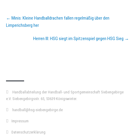
Post
←
Minis: Kleine Handballdrachen fallen regelmäßig über den
navigation
Limperichsberg her
Herren III: HSG siegt im Spitzenspiel gegen HSG Sieg
→
KURZPASS
Handballabteilung der Handball- und Sportgemeinschaft Siebengebirge
e.V. Siebengebirgsstr. 65, 53639 Königswinter.
handball@hsg-siebengebirge.de
Impressum
Datenschutzerklärung