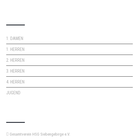
DOPPELPASS
1. DAMEN
1. HERREN
2. HERREN
3. HERREN
4. HERREN
JUGEND
KEMPA-PASS
Gesamtverein HSG Siebengebirge e.V.