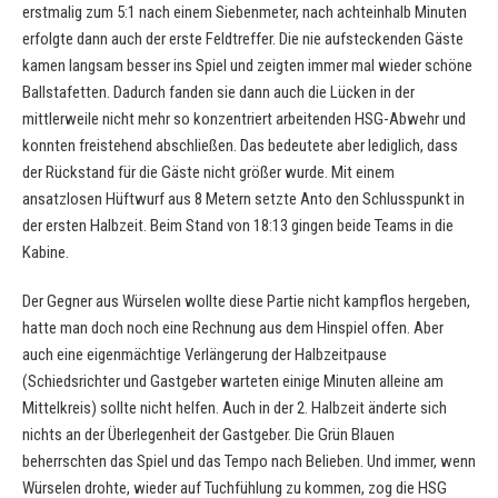
erstmalig zum 5:1 nach einem Siebenmeter, nach achteinhalb Minuten
erfolgte dann auch der erste Feldtreffer. Die nie aufsteckenden Gäste
kamen langsam besser ins Spiel und zeigten immer mal wieder schöne
Ballstafetten. Dadurch fanden sie dann auch die Lücken in der
mittlerweile nicht mehr so konzentriert arbeitenden HSG-Abwehr und
konnten freistehend abschließen. Das bedeutete aber lediglich, dass
der Rückstand für die Gäste nicht größer wurde. Mit einem
ansatzlosen Hüftwurf aus 8 Metern setzte Anto den Schlusspunkt in
der ersten Halbzeit. Beim Stand von 18:13 gingen beide Teams in die
Kabine.
Der Gegner aus Würselen wollte diese Partie nicht kampflos hergeben,
hatte man doch noch eine Rechnung aus dem Hinspiel offen. Aber
auch eine eigenmächtige Verlängerung der Halbzeitpause
(Schiedsrichter und Gastgeber warteten einige Minuten alleine am
Mittelkreis) sollte nicht helfen. Auch in der 2. Halbzeit änderte sich
nichts an der Überlegenheit der Gastgeber. Die Grün Blauen
beherrschten das Spiel und das Tempo nach Belieben. Und immer, wenn
Würselen drohte, wieder auf Tuchfühlung zu kommen, zog die HSG