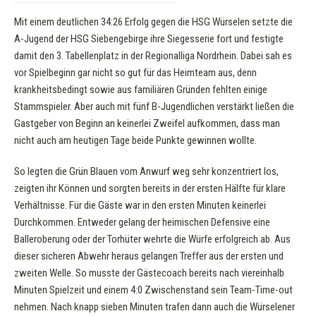
Mit einem deutlichen 34:26 Erfolg gegen die HSG Würselen setzte die
A-Jugend der HSG Siebengebirge ihre Siegesserie fort und festigte
damit den 3. Tabellenplatz in der Regionalliga Nordrhein. Dabei sah es
vor Spielbeginn gar nicht so gut für das Heimteam aus, denn
krankheitsbedingt sowie aus familiären Gründen fehlten einige
Stammspieler. Aber auch mit fünf B-Jugendlichen verstärkt ließen die
Gastgeber von Beginn an keinerlei Zweifel aufkommen, dass man
nicht auch am heutigen Tage beide Punkte gewinnen wollte.
So legten die Grün Blauen vom Anwurf weg sehr konzentriert los,
zeigten ihr Können und sorgten bereits in der ersten Hälfte für klare
Verhältnisse. Für die Gäste war in den ersten Minuten keinerlei
Durchkommen. Entweder gelang der heimischen Defensive eine
Balleroberung oder der Torhüter wehrte die Würfe erfolgreich ab. Aus
dieser sicheren Abwehr heraus gelangen Treffer aus der ersten und
zweiten Welle. So musste der Gästecoach bereits nach viereinhalb
Minuten Spielzeit und einem 4:0 Zwischenstand sein Team-Time-out
nehmen. Nach knapp sieben Minuten trafen dann auch die Würselener