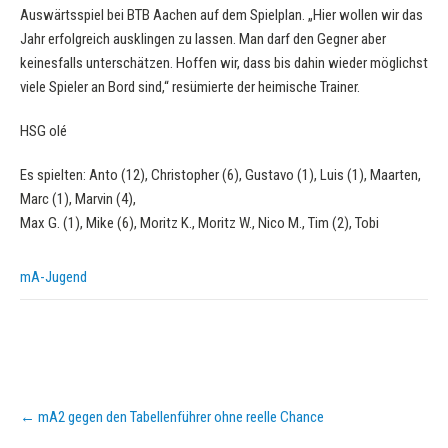
Auswärtsspiel bei BTB Aachen auf dem Spielplan. „Hier wollen wir das
Jahr erfolgreich ausklingen zu lassen. Man darf den Gegner aber
keinesfalls unterschätzen. Hoffen wir, dass bis dahin wieder möglichst
viele Spieler an Bord sind,“ resümierte der heimische Trainer.
HSG olé
Es spielten: Anto (12), Christopher (6), Gustavo (1), Luis (1), Maarten,
Marc (1), Marvin (4),
Max G. (1), Mike (6), Moritz K., Moritz W., Nico M., Tim (2), Tobi
mA-Jugend
Post
←
mA2 gegen den Tabellenführer ohne reelle Chance
navigation