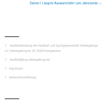
Damen I: Längste Auswärtsfahrt zum Jahresende
→
KURZPASS
Handballabteilung der Handball- und Sportgemeinschaft Siebengebirge
e.V. Siebengebirgsstr. 65, 53639 Königswinter.
handball@hsg-siebengebirge.de
Impressum
Datenschutzerklärung
DOPPELPASS