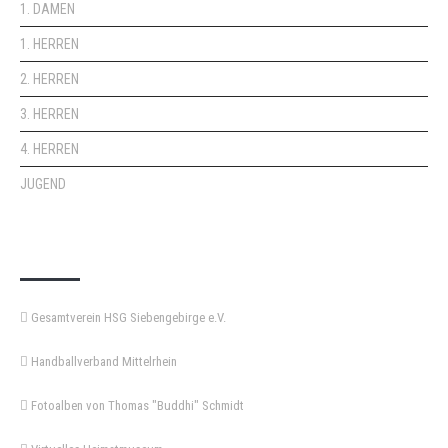
1. DAMEN
1. HERREN
2. HERREN
3. HERREN
4. HERREN
JUGEND
KEMPA-PASS
Gesamtverein HSG Siebengebirge e.V.
Handballverband Mittelrhein
Fotoalben von Thomas "Buddhi" Schmidt