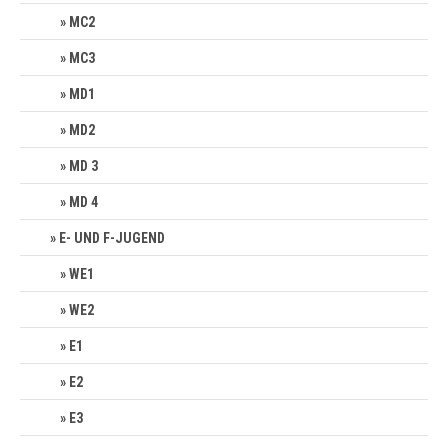
MC2
MC3
MD1
MD2
MD 3
MD 4
E- UND F-JUGEND
WE1
WE2
E1
E2
E3