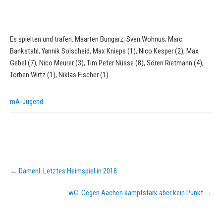
Es spielten und trafen: Maarten Bungarz, Sven Wohnus; Marc
Bankstahl, Yannik Solscheid, Max Knieps (1), Nico Kesper (2), Max
Gebel (7), Nico Meurer (3), Tim Peter Nüsse (8), Sören Rietmann (4),
Torben Wirtz (1), Niklas Fischer (1)
mA-Jugend
Post
←
DamenI: Letztes Heimspiel in 2018
navigation
wC: Gegen Aachen kampfstark aber kein Punkt
→