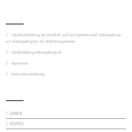
KURZPASS
Handballabteilung der Handball- und Sportgemeinschaft Siebengebirge
e.V. Siebengebirgsstr. 65, 53639 Königswinter.
handball@hsg-siebengebirge.de
Impressum
Datenschutzerklärung
DOPPELPASS
1. DAMEN
1. HERREN