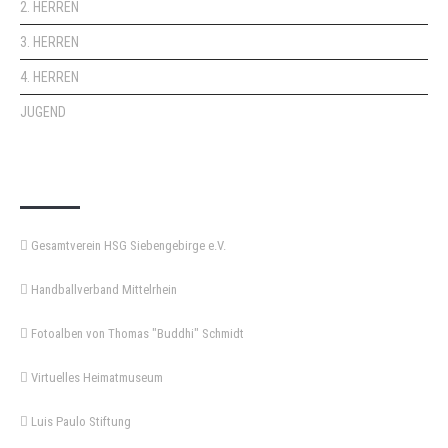
2. HERREN
3. HERREN
4. HERREN
JUGEND
KEMPA-PASS
Gesamtverein HSG Siebengebirge e.V.
Handballverband Mittelrhein
Fotoalben von Thomas "Buddhi" Schmidt
Virtuelles Heimatmuseum
Luis Paulo Stiftung