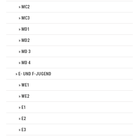
MC2
MC3
MD1
MD2
MD 3
MD 4
E- UND F-JUGEND
WE1
WE2
E1
E2
E3