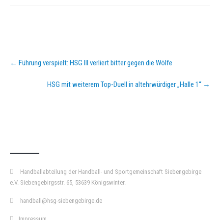
Post
←
Führung verspielt: HSG III verliert bitter gegen die Wölfe
navigation
HSG mit weiterem Top-Duell in altehrwürdiger „Halle 1“
→
KURZPASS
Handballabteilung der Handball- und Sportgemeinschaft Siebengebirge
e.V. Siebengebirgsstr. 65, 53639 Königswinter.
handball@hsg-siebengebirge.de
Impressum