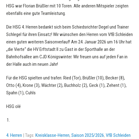
HSG war Florian Brüßler mit 10 Toren. Alle anderen Mitspieler zeigten
ebenfalls eine gute Teamleistung.
Die HSG 4. Herren bedankt sich beim Schiedsrichter Degel und Trainer
Schlegel für ihren Einsatz! Wir wünschen den Herren vom VfB Schleiden
einen guten weiteren Saisonverlauf! Am 24. Januar 2026 um 16 Uhr hat
„die Vierte“ die HV Erftstadt II zu Gast in der Sporthalle an der
Bahnhofsallee am CJD Königswinter. Wir freuen uns auf jeden Fan in
der Halle auch im neuen Jahr!
Für die HSG spielten und trafen: Ried (Tor); Brüßler (10), Becker (8),
Otto (4), Krone (3), Wächter (2), Buchholz (2), Geck (1), Zehent (1),
Spahn (1), Cuhls
HSG olé
4. Herren
| Tags:
Kreisklasse-Herren
,
Saison 2025/2026
,
VfB Schleiden