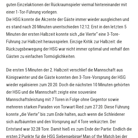
guten Einzelaktionen der Rückraumspieler viermal hintereinander mit
einer 1-Tor-Führung vorlegen.
Die HSG konnte die Akzente der Gäste immer wieder ausgleichen und
es stand nach 20 Minuten unentschieden 12:12. Erst in den letzten 5
Minuten der ersten Halbzeit konnte sich „die Vierte“ eine 3-Tore-
Führung zur Halbzeit herausspielen. Einzige Kritik zur Halbzeit: die
Rückzugsbewegung der HSG war nicht immer optimal und verhalf den
Gästen zu einfachen Tormöglichkeiten.
Die ersten 5 Minuten der 2. Halbzeit verschlief die Mannschaft aus
Königswinter und die Gäste konnten den 3-Tore-Vorsprung der HSG
wieder egalisieren zum 20:20. Doch die nächsten 10 Minuten gehörten
der HSG und die Mannschaft zeigte eine souveräne
Mannschaftsleistung mit 7 Toren in Folge ohne Gegentor sowie
mehreren starken Paraden von Torwart Ried zum 27:20. Diese Führung
konnte „die Vierte“ bis zum Ende halten, auch wenn die Schleidener
sich aufbäumten und den Vorsprung auf 4 Tore verkürzten. Der
Entstand war 32:28 Tore. Damit hieß es zum Ende der Partie: Endlich die
ersten 2 Punkte für die HSG Siebengebirge! Man of the Match bei der