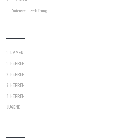
Datenschutzerklärung
DOPPELPASS
1. DAMEN
1. HERREN
2. HERREN
3. HERREN
4. HERREN
JUGEND
KEMPA-PASS