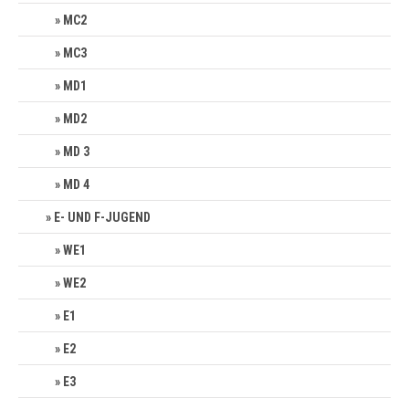
MC2
MC3
MD1
MD2
MD 3
MD 4
E- UND F-JUGEND
WE1
WE2
E1
E2
E3